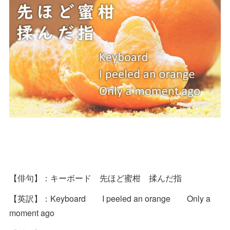
【俳句】：キーボード 先ほど蜜柑 揉んだ指
【英訳】：Keyboard I peeled an orange Only a
moment ago