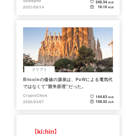
Semapho
246.34
ALIS
16.10
2021/09/14
ALIS
クリプト
Bitcoinの価値の源泉は、PoWによる電気代
ではなくて"競争原理"だった。
CryptoChick
144.63
ALIS
159.32
2020/03/07
ALIS