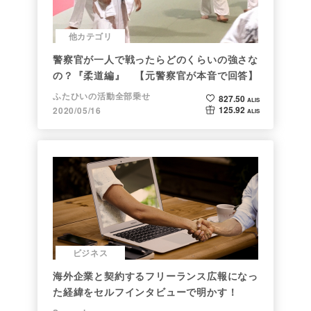
他カテゴリ
警察官が一人で戦ったらどのくらいの強さな
の？『柔道編』 【元警察官が本音で回答】
ふたひいの活動全部乗せ
827.50
ALIS
125.92
2020/05/16
ALIS
ビジネス
海外企業と契約するフリーランス広報になっ
た経緯をセルフインタビューで明かす！