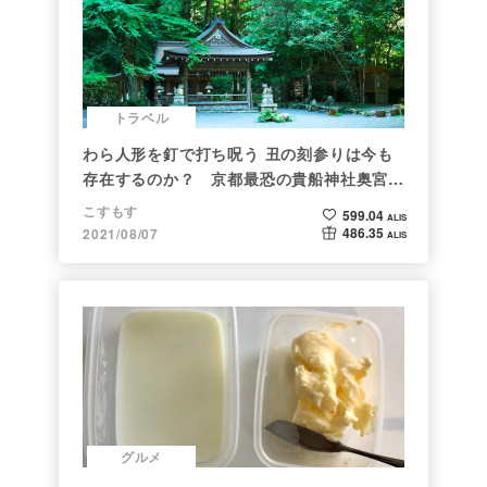
トラベル
わら人形を釘で打ち呪う 丑の刻参りは今も
存在するのか？ 京都最恐の貴船神社奥宮を
調べた
こすもす
599.04
ALIS
486.35
2021/08/07
ALIS
グルメ