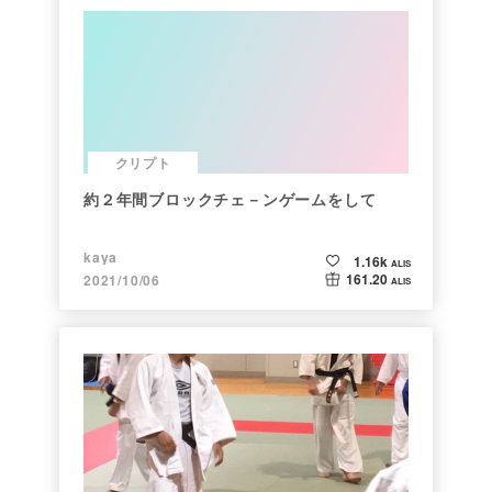
クリプト
約２年間ブロックチェ－ンゲームをして
kaya
1.16k
ALIS
161.20
2021/10/06
ALIS