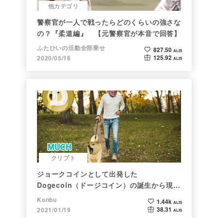
他カテゴリ
警察官が一人で戦ったらどのくらいの強さな
の？『柔道編』 【元警察官が本音で回答】
ふたひいの活動全部乗せ
827.50
ALIS
125.92
2020/05/16
ALIS
クリプト
ジョークコインとして出発した
Dogecoin（ドージコイン）の誕生から現在
まで。注目される非証券性🐶
Konbu
1.44k
ALIS
38.31
2021/01/19
ALIS