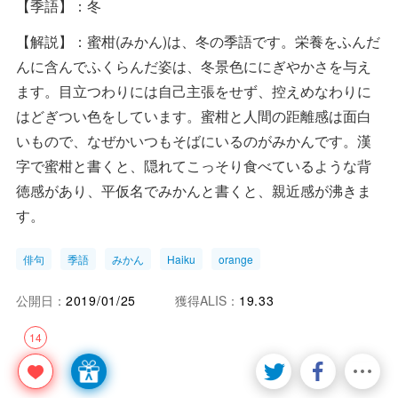
【季語】：冬
【解説】：蜜柑(みかん)は、冬の季語です。栄養をふんだ
んに含んでふくらんだ姿は、冬景色ににぎやかさを与え
ます。目立つわりには自己主張をせず、控えめなわりに
はどぎつい色をしています。蜜柑と人間の距離感は面白
いもので、なぜかいつもそばにいるのがみかんです。漢
字で蜜柑と書くと、隠れてこっそり食べているような背
徳感があり、平仮名でみかんと書くと、親近感が沸きま
す。
俳句
季語
みかん
Haiku
orange
公開日：
2019/01/25
獲得ALIS：
19.33
14