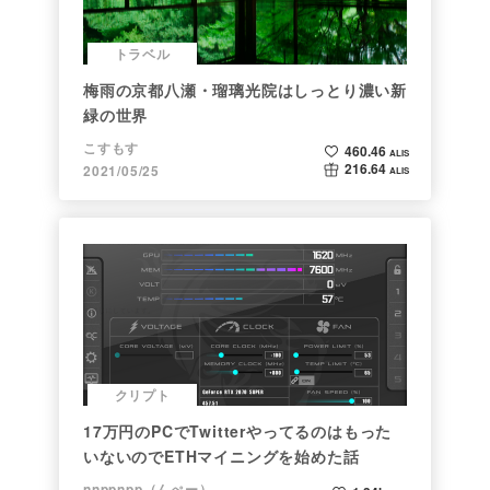
トラベル
梅雨の京都八瀬・瑠璃光院はしっとり濃い新
緑の世界
こすもす
460.46
ALIS
216.64
2021/05/25
ALIS
クリプト
17万円のPCでTwitterやってるのはもった
いないのでETHマイニングを始めた話
nnppnpp（んぺー）