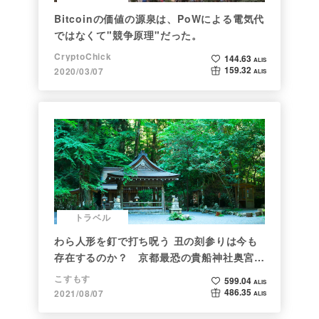
Bitcoinの価値の源泉は、PoWによる電気代
ではなくて"競争原理"だった。
CryptoChick
144.63
ALIS
159.32
2020/03/07
ALIS
トラベル
わら人形を釘で打ち呪う 丑の刻参りは今も
存在するのか？ 京都最恐の貴船神社奥宮を
調べた
こすもす
599.04
ALIS
486.35
2021/08/07
ALIS