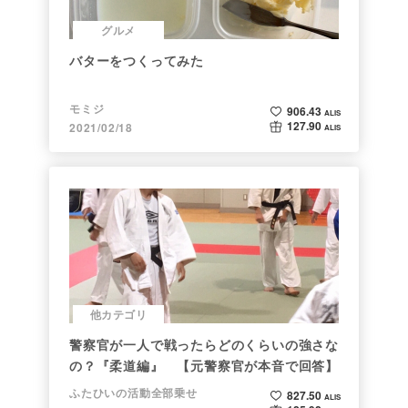
グルメ
バターをつくってみた
モミジ
906.43
ALIS
127.90
2021/02/18
ALIS
他カテゴリ
警察官が一人で戦ったらどのくらいの強さな
の？『柔道編』 【元警察官が本音で回答】
ふたひいの活動全部乗せ
827.50
ALIS