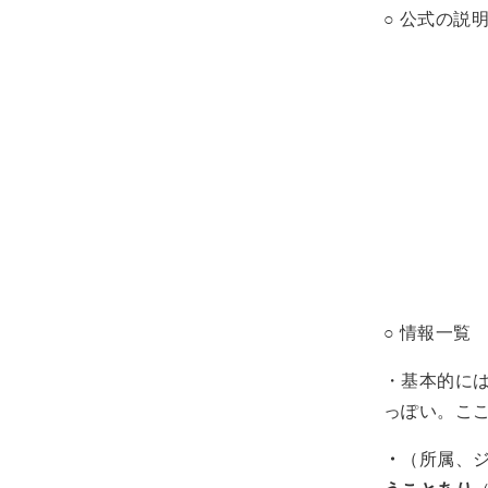
○ 公式の説
○ 情報一覧
・基本的に
っぽい。こ
・
（所属、