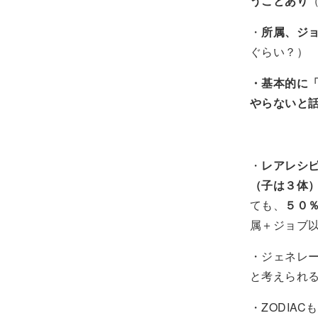
うことあり
・
所属、ジ
ぐらい？）
・基本的に
やらないと
・
レアレシ
（子は３体
ても、
５０
属＋ジョブ以
・ジェネレ
と考えられ
・ZODIA