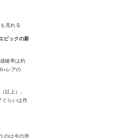
ラも見れる
エピックの新
成確率は約
00×レアの
0（以上）。
アぐらいは作
うのは今の所