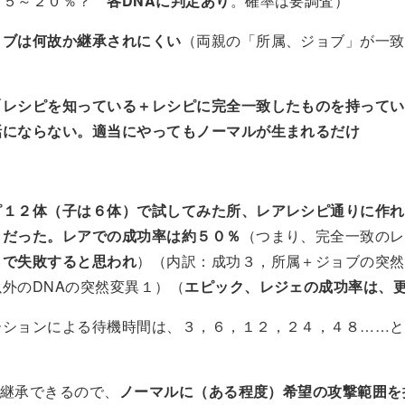
（５～２０％？
各DNAに判定あり
。確率は要調査）
ョブは何故か継承されにくい
（両親の「所属、ジョブ」が一致
「レシピを知っている＋レシピに完全一致したものを持ってい
話にならない。適当にやってもノーマルが生まれるだけ
ピ１２体（子は６体）で試してみた所、レアレシピ通りに作れ
）だった。レアでの成功率は約５０％
（つまり、完全一致のレ
％で失敗すると思われ
）（内訳：成功３，所属＋ジョブの突然
外のDNAの突然変異１）（
エピック、レジェの成功率は、
ーションによる待機時間は、３，６，１２，２４，４８……と
る
Cも継承できるので、
ノーマルに（ある程度）希望の攻撃範囲を