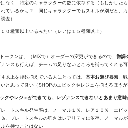
ではなく、特定のキャラクターの数に依存する（もしかしたら
されているかも？ 同じキャラクターでもスキルが別だと、カ
要調査）
は５０種類以上いるみたい（レアは１５種類以上）
常トークンは、（MIXで）オーダーの変更ができるので、
微課
ゾナンスも行えば、チームの足りないところを補ってくれる可
ゾ４以上を複数揃えている人にとっては、
基本お遊び要素
。戦
いと思って良い（SHOPのエピックやレジェを揃えるほうが
エピックやレジェができても、レゾナンスできないとあまり意味
プレートスキル発生率は、ノーマル１％、レア１０％、エピッ
０％。プレートスキルの強さはレアリティに依存。ノーマルが
キルを持つことはない