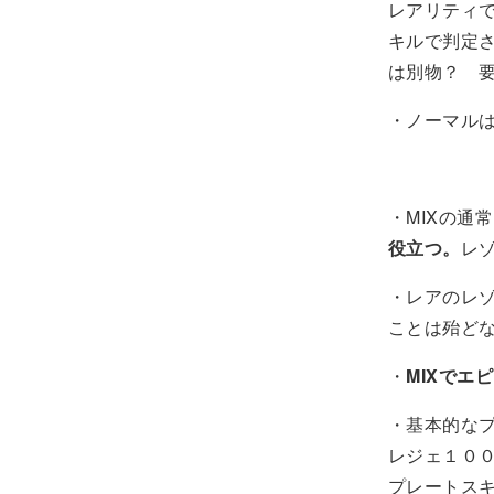
レアリティ
キルで判定
は別物？ 
・ノーマル
・MIXの通
役立つ。
レ
・レアのレ
ことは殆どな
・
MIXで
・基本的な
レジェ１０
プレートス