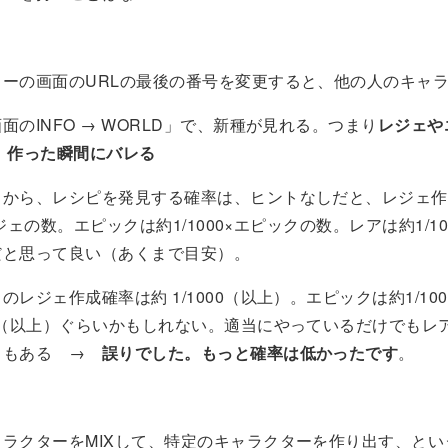
ターの画面のURLの最後の番号を変更すると、他の人のキャ
面のINFO → WORLD」で、新種が見れる。つまり
レジェや
、作った瞬間にバレる
しから、レシピを発見する確率は、ヒントなしだと、レジェ作
×レジェの数。エピックは約1/1000×エピックの数。レアは約1/1
だと思って良い（あくまで目安）。
のレジェ作成確率は約 1/1000（以上）。エピックは約1/10
6（以上）ぐらいかもしれない。適当にやっているだけでもレ
ともある →
誤りでした。もっと確率は低かったです
。
ラクターをMIXして、特定のキャラクターを作り出す、とい