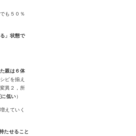
でも５０％
る」状態で
た親は６体
シピを揃え
変異２，所
更に低い
）
増えていく
持たせること