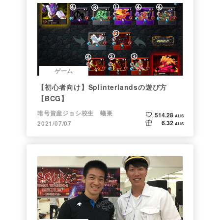
ゲーム
【初心者向け】Splinterlandsの遊び方
【BCG】
暗号資産ジョシ校生 蟻巣
514.28
ALIS
6.32
2021/07/07
ALIS