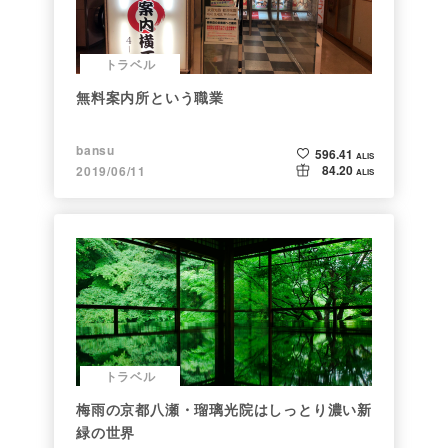
トラベル
無料案内所という職業
bansu
596.41
ALIS
84.20
2019/06/11
ALIS
トラベル
梅雨の京都八瀬・瑠璃光院はしっとり濃い新
緑の世界