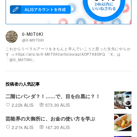
0-M0T0KI
@0-M0T0KI
これからリベラルアーツをきちんと学んでいこうと思った矢先にやらか
す → https://alis.to/0-M0T0KI/articles/aplXOP7X8GYQ 「X」は
「@0_M0T0KI」
投稿者の人気記事
二階にパンダ？！……で、目を白黒に？！
2.22k ALIS
573.30 ALIS
芸能界の大御所に、お金の使い方を学ぶ
2.21k ALIS
167.20 ALIS