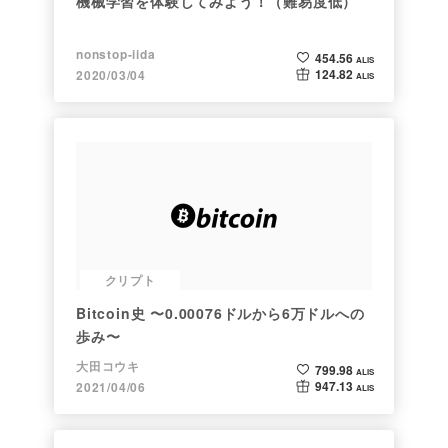
機械学習を体験してみよう！（難易度低）
nonstop-iida
454.56
ALIS
124.82
2020/03/04
ALIS
クリプト
Bitcoin史 〜0.00076ドルから6万ドルへの
歩み〜
大田コウキ
799.98
ALIS
947.13
2021/04/06
ALIS