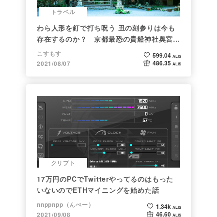
トラベル
わら人形を釘で打ち呪う 丑の刻参りは今も
存在するのか？ 京都最恐の貴船神社奥宮を
調べた
こすもす
599.04
ALIS
486.35
2021/08/07
ALIS
クリプト
17万円のPCでTwitterやってるのはもった
いないのでETHマイニングを始めた話
nnppnpp（んぺー）
1.34k
ALIS
46.60
2021/09/08
ALIS