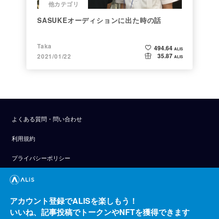
他カテゴリ
SASUKEオーディションに出た時の話
Taka
494.64
ALIS
35.87
2021/01/22
ALIS
よくある質問・問い合わせ
利用規約
プライバシーポリシー
公式アナウンス
技術ブログ
アカウント登録でALISを楽しもう！
いいね、記事投稿でトークンやNFTを獲得できます
API