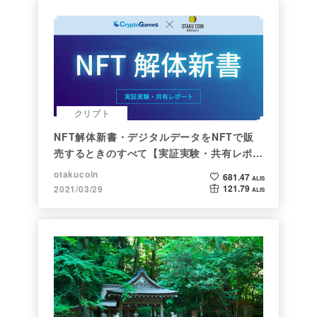
クリプト
NFT解体新書・デジタルデータをNFTで販
売するときのすべて【実証実験・共有レポー
ト】
otakucoin
681.47
ALIS
121.79
2021/03/29
ALIS