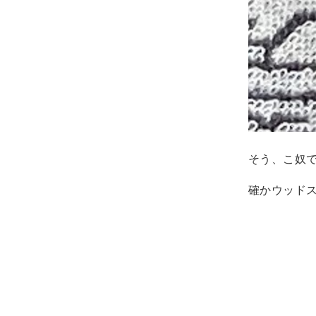
そう、こ奴
確かウッド