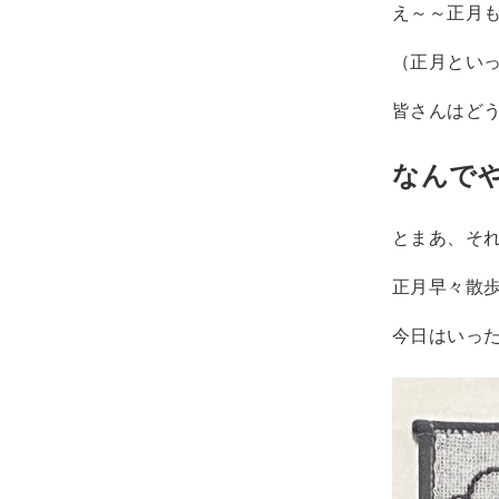
え～～正月
（正月とい
皆さんはど
なんで
とまあ、そ
正月早々散
今日はいった