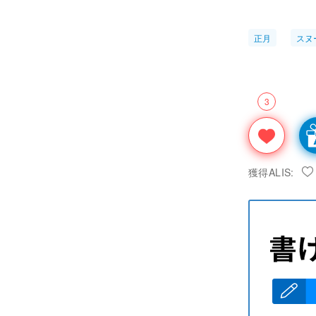
正月
スヌ
3
獲得ALIS: