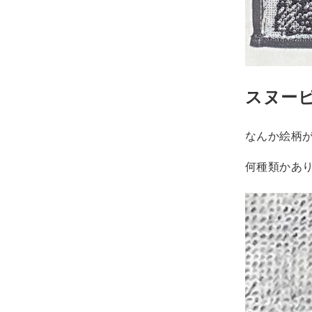
スヌー
なんか絵柄
何種類かあ