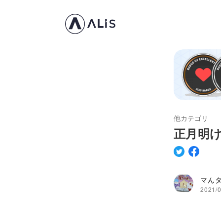
他カテゴリ
正月明
マん
2021/0