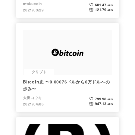
ト】
otakucoin
681.47
ALIS
121.79
2021/03/29
ALIS
クリプト
Bitcoin史 〜0.00076ドルから6万ドルへの
歩み〜
大田コウキ
799.98
ALIS
947.13
2021/04/06
ALIS