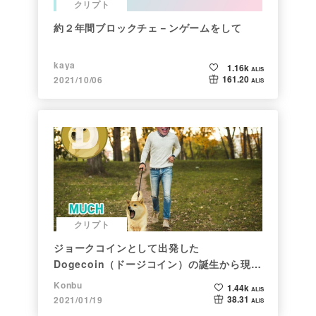
クリプト
約２年間ブロックチェ－ンゲームをして
kaya
1.16k
ALIS
161.20
2021/10/06
ALIS
クリプト
ジョークコインとして出発した
Dogecoin（ドージコイン）の誕生から現在
まで。注目される非証券性🐶
Konbu
1.44k
ALIS
38.31
2021/01/19
ALIS