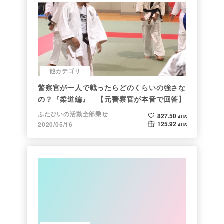
他カテゴリ
警察官が一人で戦ったらどのくらいの強さな
の？『柔道編』 【元警察官が本音で回答】
ふたひいの活動全部乗せ
827.50
ALIS
125.92
2020/05/16
ALIS