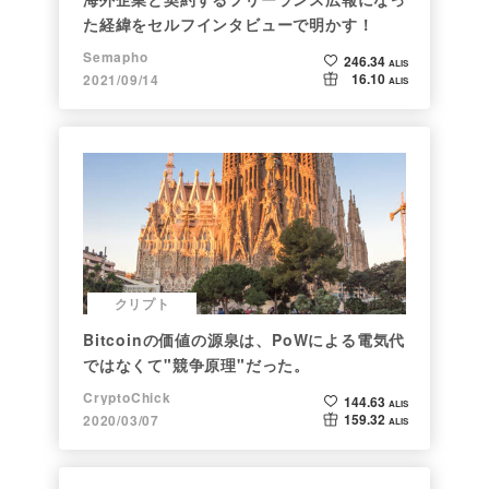
た経緯をセルフインタビューで明かす！
Semapho
246.34
ALIS
16.10
2021/09/14
ALIS
クリプト
Bitcoinの価値の源泉は、PoWによる電気代
ではなくて"競争原理"だった。
CryptoChick
144.63
ALIS
159.32
2020/03/07
ALIS