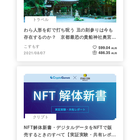
トラベル
わら人形を釘で打ち呪う 丑の刻参りは今も
存在するのか？ 京都最恐の貴船神社奥宮を
調べた
こすもす
599.04
ALIS
486.35
2021/08/07
ALIS
クリプト
NFT解体新書・デジタルデータをNFTで販
売するときのすべて【実証実験・共有レポー