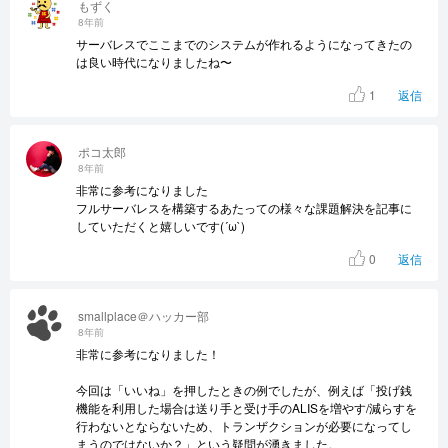
もずく
8年前
サーバレスでここまでのシステムが作れるようになってきたの
は良い時代になりましたね〜
1
返信
ポコ太郎
8年前
非常に参考になりました
フルサーバレスを構築するあたっての様々な課題解決を記事に
していただくと嬉しいです(´ω`)
0
返信
smallplace＠ハッカー部
8年前
非常に参考になりました！
今回は「いいね」を押したときの例でしたが、例えば「投げ銭
機能を利用した場合は送り手と受け手のALISを増やす/減らすを
行わないとならないため、トランザクションが必要になってし
まうのではないか？」という疑問が湧きました。