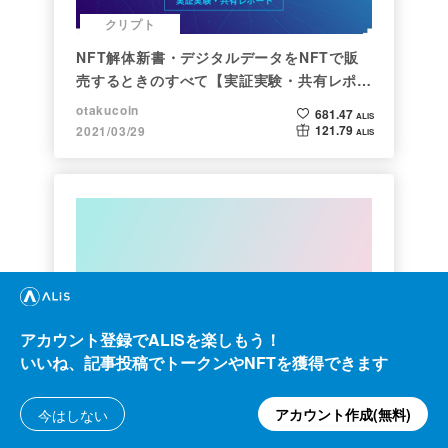
クリプト
NFT解体新書・デジタルデータをNFTで販
売するときのすべて【実証実験・共有レポー
ト】
otakucoin
681.47
ALIS
121.79
2021/03/29
ALIS
クリプト
アカウント登録でALISを楽しもう！
いいね、記事投稿でトークンやNFTを獲得できます
約２年間ブロックチェ－ンゲームをして
アカウント作成(無料)
今はしない
kaya
1.16k
ALIS
161.20
2021/10/06
ALIS