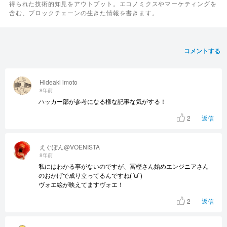
得られた技術的知見をアウトプット。エコノミクスやマーケティングを
含む、ブロックチェーンの生きた情報を書きます。
コメントする
Hideaki imoto
8年前
ハッカー部が参考になる様な記事な気がする！
2
返信
えぐぽん@VOENISTA
8年前
私にはわかる事がないのですが、冨樫さん始めエンジニアさん
のおかげで成り立ってるんですね(´ω`)
ヴォエ絵が映えてますヴォエ！
2
返信