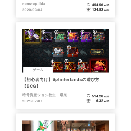
nonstop-iida
454.56
ALIS
124.82
2020/03/04
ALIS
ゲーム
【初心者向け】Splinterlandsの遊び方
【BCG】
暗号資産ジョシ校生 蟻巣
514.28
ALIS
6.32
2021/07/07
ALIS