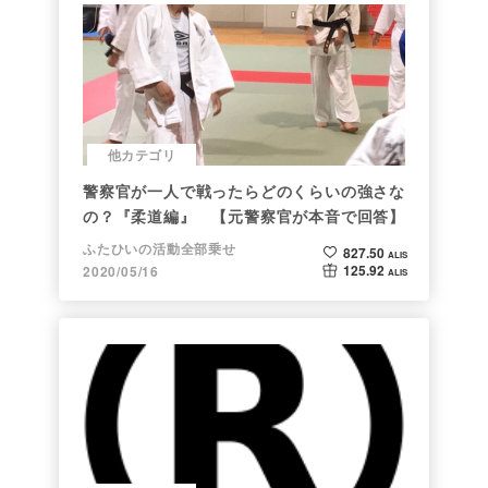
他カテゴリ
警察官が一人で戦ったらどのくらいの強さな
の？『柔道編』 【元警察官が本音で回答】
ふたひいの活動全部乗せ
827.50
ALIS
125.92
2020/05/16
ALIS