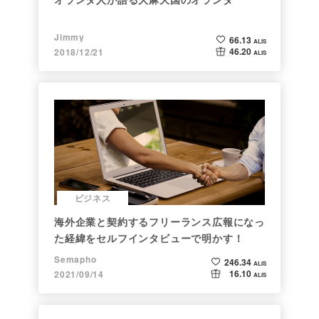
Jimmy
66.13
ALIS
46.20
2018/12/21
ALIS
ビジネス
海外企業と契約するフリーランス広報になっ
た経緯をセルフインタビューで明かす！
Semapho
246.34
ALIS
16.10
2021/09/14
ALIS