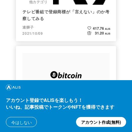
他カテゴリ
テレビ番組で登録商標が「言えない」のか考
察してみる
連獅子
417.76
ALIS
31.20
2021/10/09
ALIS
クリプト
アカウント登録でALISを楽しもう！
Bitcoin史 〜0.00076ドルから6万ドルへの
いいね、記事投稿でトークンやNFTを獲得できます
歩み〜
大田コウキ
799.98
ALIS
アカウント作成(無料)
今はしない
947.13
2021/04/06
ALIS