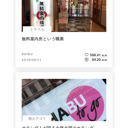
トラベル
無料案内所という職業
bansu
596.41
ALIS
84.20
2019/06/11
ALIS
他カテゴリ
オランダ人が語る大麻大国のオランダ