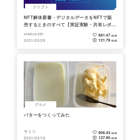
クリプト
NFT解体新書・デジタルデータをNFTで販
売するときのすべて【実証実験・共有レポー
ト】
otakucoin
681.47
ALIS
121.79
2021/03/29
ALIS
グルメ
バターをつくってみた
モミジ
906.43
ALIS
127.90
2021/02/18
ALIS