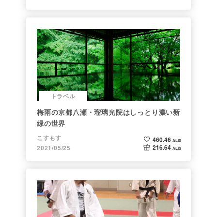
トラベル
梅雨の京都八瀬・瑠璃光院はしっとり濃い新
緑の世界
こすもす
460.46
ALIS
216.64
2021/05/25
ALIS