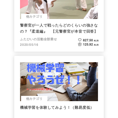
他カテゴリ
警察官が一人で戦ったらどのくらいの強さな
の？『柔道編』 【元警察官が本音で回答】
ふたひいの活動全部乗せ
827.50
ALIS
125.92
2020/05/16
ALIS
他カテゴリ
機械学習を体験してみよう！（難易度低）