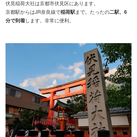
伏見稲荷大社は京都市伏見区にあります。
京都駅からはJR奈良線で
稲荷駅
まで。たったの
二駅、6
分で到着
します。非常に便利。