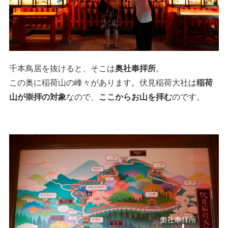
千本鳥居を抜けると、そこは
奥社奉拝所
。
この奥に稲荷山の峰々があります。伏見稲荷大社は
稲荷
山が崇拝の対象
なので、
ここからお山を拝む
のです。