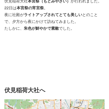
伏見稲荷大社
本宮祭（もとみやさい）
が行われました。
22日は
本宮祭の宵宮祭
。
夜に社殿が
ライトアップされてとても美しい
とのこと
で、夕方から夜にかけて訪ねてみました。
たしかに、
朱色が鮮やかで素敵
でした。
伏見稲荷大社へ