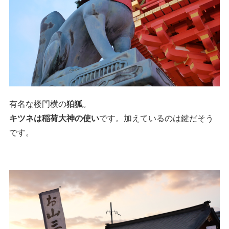
有名な楼門横の
狛狐
。
キツネは稲荷大神の使い
です。加えているのは鍵だそう
です。