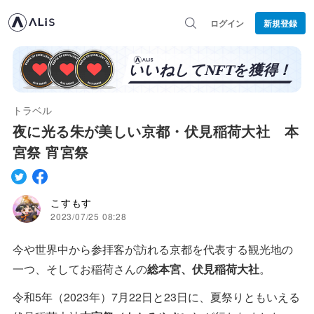
ログイン
新規登録
トラベル
夜に光る朱が美しい京都・伏見稲荷大社 本
宮祭 宵宮祭
こすもす
2023/07/25 08:28
今や世界中から参拝客が訪れる京都を代表する観光地の
一つ、そしてお稲荷さんの
総本宮、伏見稲荷大社
。
令和5年（2023年）7月22日と23日に、夏祭りともいえる