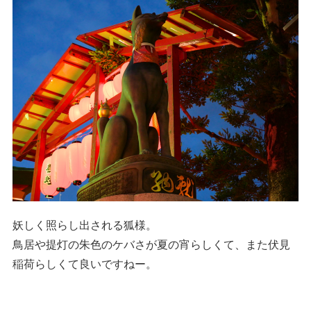
妖しく照らし出される狐様。
鳥居や提灯の朱色のケバさが夏の宵らしくて、また伏見
稲荷らしくて良いですねー。