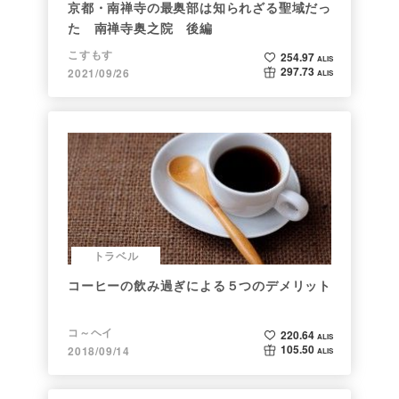
京都・南禅寺の最奥部は知られざる聖域だっ
た 南禅寺奥之院 後編
こすもす
254.97
ALIS
297.73
2021/09/26
ALIS
トラベル
コーヒーの飲み過ぎによる５つのデメリット
コ～ヘイ
220.64
ALIS
105.50
2018/09/14
ALIS