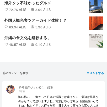
海外クソ不味かったグルメ
72.76 ALIS
3.00 ALIS
外国人観光客ツアーガイド体験！？
63.94 ALIS
5.30 ALIS
沖縄の食文化を経験する。
48.57 ALIS
0.10 ALIS
前のコメントを表示
コメントする
暗号資産ジョシ校生 蟻巣
7年前
怖い怖い…。海外って日本の常識とは違うから、最初は風習な
のかな？って思いますよね。南京はやっぱり反日感情強いんで
すね。私もイギリス行った時、日本人って言ったら変な人に絡