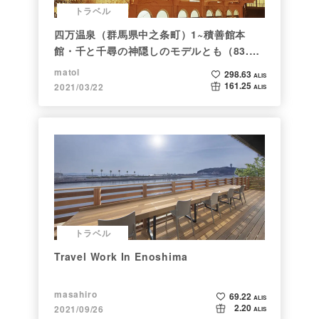
トラベル
四万温泉（群馬県中之条町）1~積善館本
館・千と千尋の神隠しのモデルとも（83.と
らべるショット）
matol
298.63
ALIS
161.25
2021/03/22
ALIS
トラベル
Travel Work In Enoshima
masahiro
69.22
ALIS
2.20
2021/09/26
ALIS