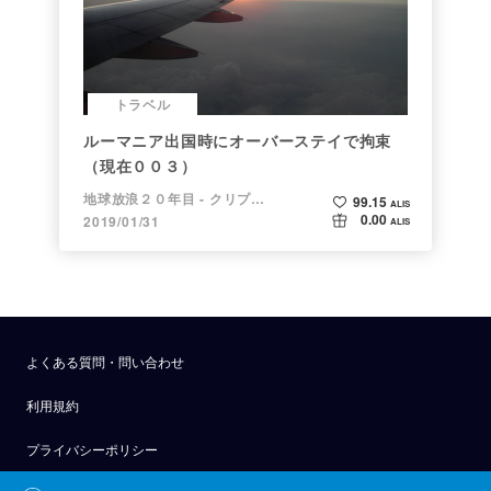
トラベル
ルーマニア出国時にオーバーステイで拘束
（現在００３）
地球放浪２０年目 - クリプトラベラー
99.15
ALIS
0.00
2019/01/31
ALIS
よくある質問・問い合わせ
利用規約
プライバシーポリシー