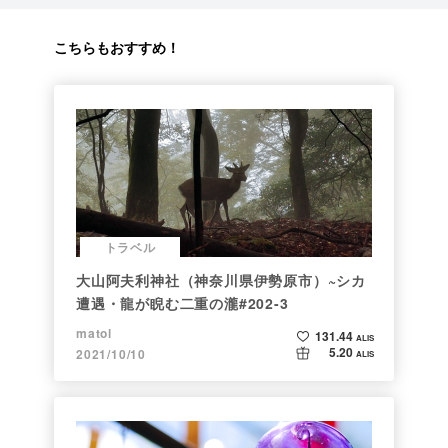
こちらもおすすめ！
トラベル
大山阿夫利神社（神奈川県伊勢原市）~シカ
遭遇・龍が睨む二重の瀧#202-3
matol
131.44
ALIS
5.20
2021/10/10
ALIS