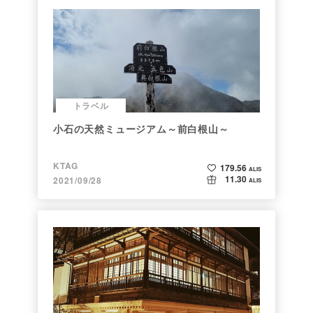
トラベル
小石の天然ミュージアム～前白根山～
KTAG
179.56
ALIS
11.30
2021/09/28
ALIS