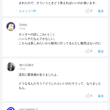
まれたので、そういうときどう答えればいいのか迷います。
0
コメント1件
返信
Sakky
7年前
カッターの話しこわい( ⋅́ ̯⋅̀ )
ハンニチだなんてかなしい。
こちらは楽しみたいから観光に行ってるんだし敵意はないのに
0
返信
俺の右腕＠
7年前
流石に緊張感が走りましたよ。
どうなるんだろう？どうしたらいいのだろうって、なりました
もん。
0
返信
HACHIMAN.Z