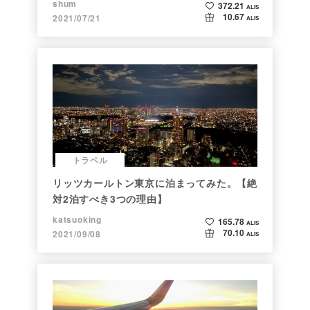
shum
372.21
ALIS
10.67
2021/07/21
ALIS
トラベル
リッツカールトン東京に泊まってみた。【絶
対2泊すべき3つの理由】
katsuoking
165.78
ALIS
70.10
2021/09/08
ALIS