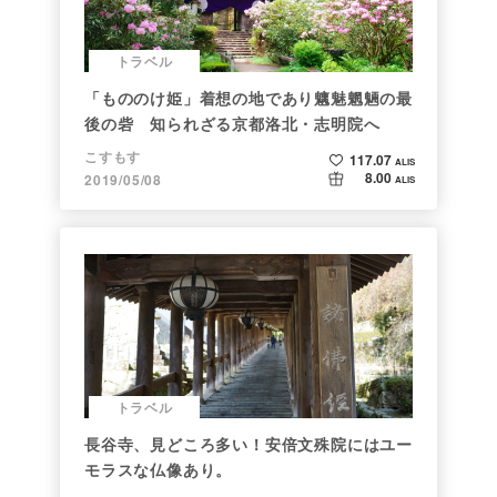
トラベル
「もののけ姫」着想の地であり魑魅魍魎の最
後の砦 知られざる京都洛北・志明院へ
こすもす
117.07
ALIS
8.00
2019/05/08
ALIS
トラベル
長谷寺、見どころ多い！安倍文殊院にはユー
モラスな仏像あり。