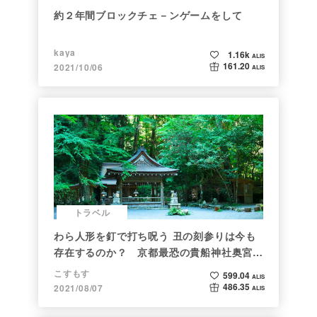
約２年間ブロックチェ－ンゲームをして
kaya
1.16k
ALIS
161.20
2021/10/06
ALIS
トラベル
わら人形を釘で打ち呪う 丑の刻参りは今も
存在するのか？ 京都最恐の貴船神社奥宮を
調べた
こすもす
599.04
ALIS
486.35
2021/08/07
ALIS