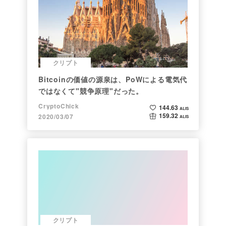
クリプト
Bitcoinの価値の源泉は、PoWによる電気代
ではなくて"競争原理"だった。
CryptoChick
144.63
ALIS
159.32
2020/03/07
ALIS
クリプト