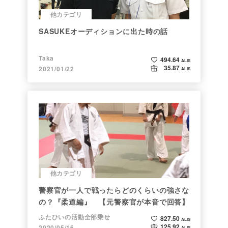
他カテゴリ
SASUKEオーディションに出た時の話
Taka
494.64
ALIS
35.87
2021/01/22
ALIS
他カテゴリ
警察官が一人で戦ったらどのくらいの強さな
の？『柔道編』 【元警察官が本音で回答】
ふたひいの活動全部乗せ
827.50
ALIS
125.92
2020/05/16
ALIS