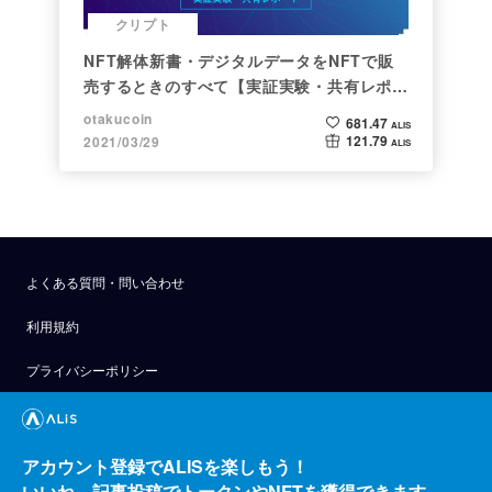
クリプト
NFT解体新書・デジタルデータをNFTで販
売するときのすべて【実証実験・共有レポー
ト】
otakucoin
681.47
ALIS
121.79
2021/03/29
ALIS
よくある質問・問い合わせ
利用規約
プライバシーポリシー
公式アナウンス
技術ブログ
アカウント登録でALISを楽しもう！
いいね、記事投稿でトークンやNFTを獲得できます