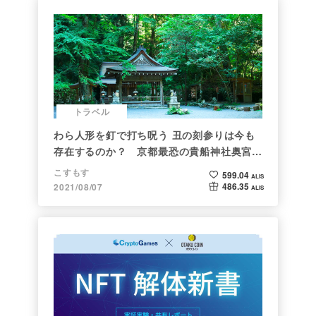
トラベル
わら人形を釘で打ち呪う 丑の刻参りは今も
存在するのか？ 京都最恐の貴船神社奥宮を
調べた
こすもす
599.04
ALIS
486.35
2021/08/07
ALIS