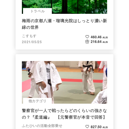
トラベル
梅雨の京都八瀬・瑠璃光院はしっとり濃い新
緑の世界
こすもす
460.46
ALIS
216.64
2021/05/25
ALIS
他カテゴリ
警察官が一人で戦ったらどのくらいの強さな
の？『柔道編』 【元警察官が本音で回答】
ふたひいの活動全部乗せ
827.50
ALIS