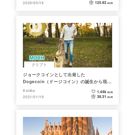
125.92
2020/05/16
ALIS
クリプト
ジョークコインとして出発した
Dogecoin（ドージコイン）の誕生から現在
まで。注目される非証券性🐶
Konbu
1.44k
ALIS
38.31
2021/01/19
ALIS