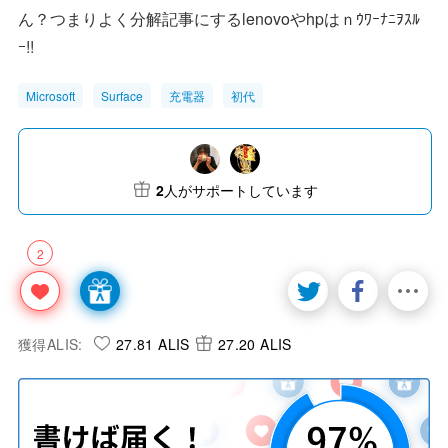
ん？つまりよく分解記事にするlenovoやhpはｎｳﾜｰﾅﾆｦｽﾙ
ｰ!!
Microsoft
Surface
充電器
初代
2
人がサポートしています
2
獲得ALIS:
27.81 ALIS
27.20 ALIS