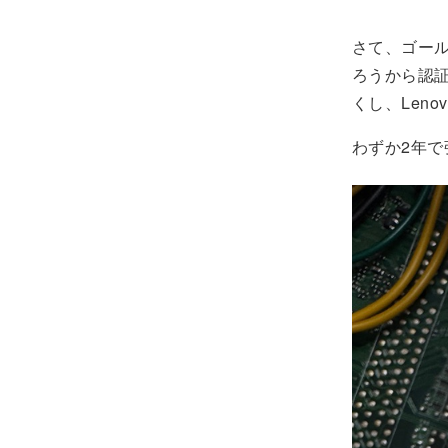
さて、ゴー
ろうから認
くし、Leno
わずか2年で