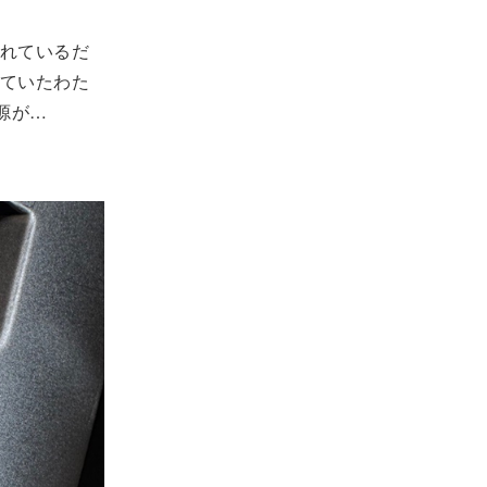
れているだ
ていたわた
電源が…