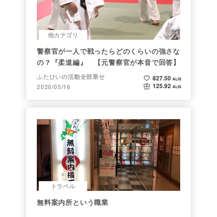
他カテゴリ
警察官が一人で戦ったらどのくらいの強さな
の？『柔道編』 【元警察官が本音で回答】
ふたひいの活動全部乗せ
827.50
ALIS
125.92
2020/05/16
ALIS
トラベル
無料案内所という職業