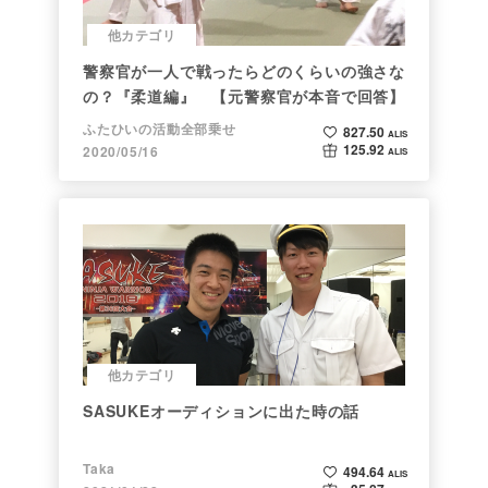
他カテゴリ
警察官が一人で戦ったらどのくらいの強さな
の？『柔道編』 【元警察官が本音で回答】
ふたひいの活動全部乗せ
827.50
ALIS
125.92
2020/05/16
ALIS
他カテゴリ
SASUKEオーディションに出た時の話
Taka
494.64
ALIS