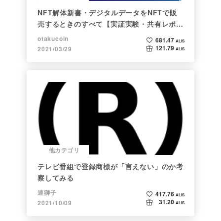
NFT解体新書・デジタルデータをNFTで販
売するときのすべて【実証実験・共有レポー
ト】
otakucoin
681.47
ALIS
121.79
2021/03/29
ALIS
他カテゴリ
テレビ番組で登録商標が「言えない」のか考
察してみる
連獅子
417.76
ALIS
31.20
2021/10/09
ALIS