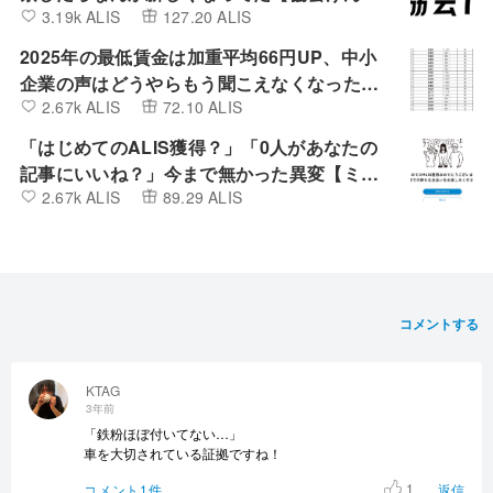
3.19k ALIS
127.20 ALIS
ぽ】
2025年の最低賃金は加重平均66円UP、中小
企業の声はどうやらもう聞こえなくなったよ
2.67k ALIS
72.10 ALIS
うです。
「はじめてのALIS獲得？」「0人があなたの
記事にいいね？」今まで無かった異変【ミン
2.67k ALIS
89.29 ALIS
カブIR】
コメントする
KTAG
3年前
「鉄粉ほぼ付いてない…」
車を大切されている証拠ですね！
1
コメント1件
返信