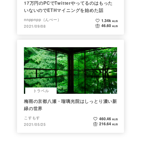
17万円のPCでTwitterやってるのはもった
いないのでETHマイニングを始めた話
nnppnpp（んぺー）
1.34k
ALIS
46.60
2021/09/08
ALIS
トラベル
梅雨の京都八瀬・瑠璃光院はしっとり濃い新
緑の世界
こすもす
460.46
ALIS
216.64
2021/05/25
ALIS