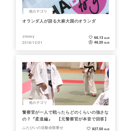
他カテゴリ
オランダ人が語る大麻大国のオランダ
Jimmy
66.13
ALIS
46.20
2018/12/21
ALIS
他カテゴリ
警察官が一人で戦ったらどのくらいの強さな
の？『柔道編』 【元警察官が本音で回答】
ふたひいの活動全部乗せ
827.50
ALIS