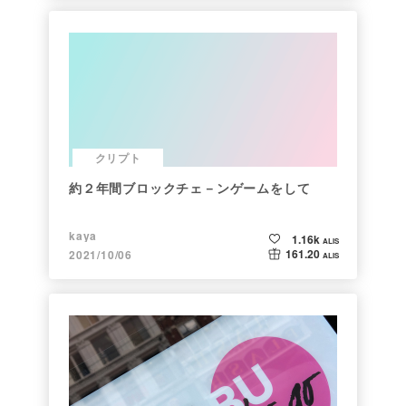
クリプト
約２年間ブロックチェ－ンゲームをして
kaya
1.16k
ALIS
161.20
2021/10/06
ALIS