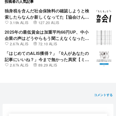
投稿者の人気記事
独身税を含んだ社会保険料の確認しようと検
索したらなんか新しくなってた【協会けん
3.19k ALIS
127.20 ALIS
ぽ】
2025年の最低賃金は加重平均66円UP、中小
企業の声はどうやらもう聞こえなくなったよ
2.67k ALIS
72.10 ALIS
うです。
「はじめてのALIS獲得？」「0人があなたの
記事にいいね？」今まで無かった異変【ミン
2.67k ALIS
89.29 ALIS
カブIR】
コメントする