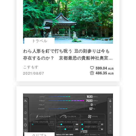
トラベル
わら人形を釘で打ち呪う 丑の刻参りは今も
存在するのか？ 京都最恐の貴船神社奥宮を
調べた
こすもす
599.04
ALIS
486.35
2021/08/07
ALIS
クリプト