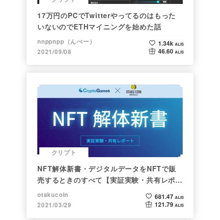
17万円のPCでTwitterやってるのはもった
いないのでETHマイニングを始めた話
nnppnpp（んぺー）
1.34k
ALIS
46.60
2021/09/08
ALIS
クリプト
NFT解体新書・デジタルデータをNFTで販
売するときのすべて【実証実験・共有レポー
ト】
otakucoin
681.47
ALIS
121.79
2021/03/29
ALIS