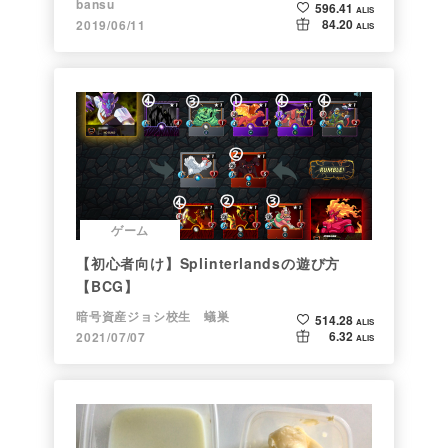
bansu
596.41
ALIS
84.20
2019/06/11
ALIS
ゲーム
【初心者向け】Splinterlandsの遊び方
【BCG】
暗号資産ジョシ校生 蟻巣
514.28
ALIS
6.32
2021/07/07
ALIS