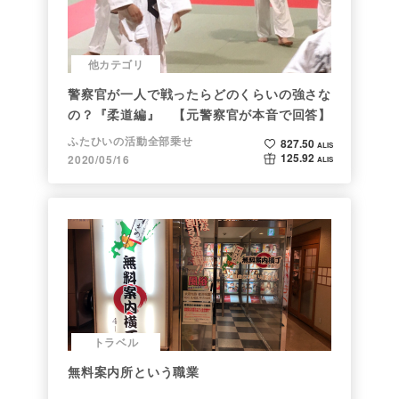
他カテゴリ
警察官が一人で戦ったらどのくらいの強さな
の？『柔道編』 【元警察官が本音で回答】
ふたひいの活動全部乗せ
827.50
ALIS
125.92
2020/05/16
ALIS
トラベル
無料案内所という職業