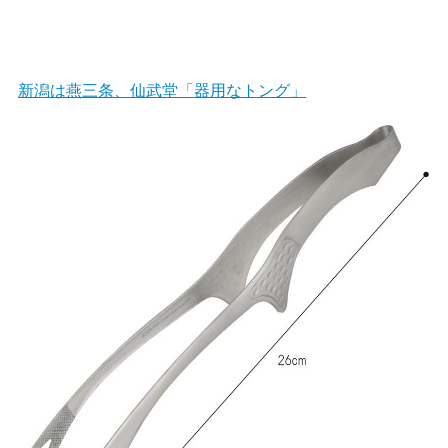
新潟は燕三条、仙武堂「器用なトング」