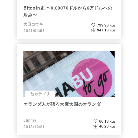
Bitcoin史 〜0.00076ドルから6万ドルへの
歩み〜
大田コウキ
799.98
ALIS
947.13
2021/04/06
ALIS
他カテゴリ
オランダ人が語る大麻大国のオランダ
Jimmy
66.13
ALIS
46.20
2018/12/21
ALIS