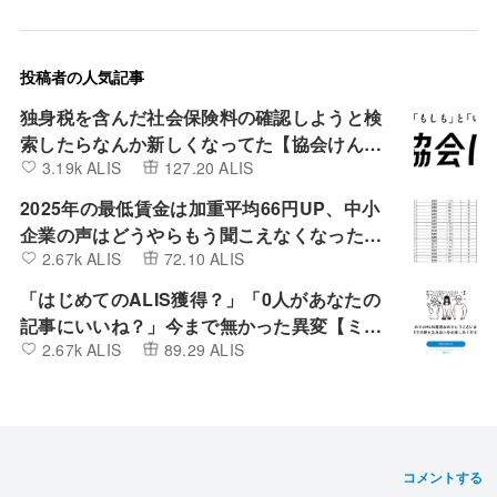
投稿者の人気記事
独身税を含んだ社会保険料の確認しようと検
索したらなんか新しくなってた【協会けん
3.19k ALIS
127.20 ALIS
ぽ】
2025年の最低賃金は加重平均66円UP、中小
企業の声はどうやらもう聞こえなくなったよ
2.67k ALIS
72.10 ALIS
うです。
「はじめてのALIS獲得？」「0人があなたの
記事にいいね？」今まで無かった異変【ミン
2.67k ALIS
89.29 ALIS
カブIR】
コメントする