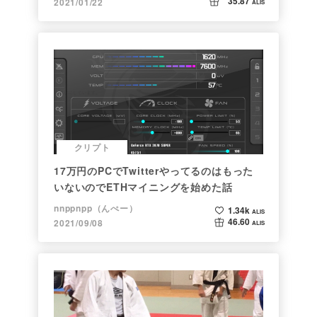
35.87
2021/01/22
ALIS
クリプト
17万円のPCでTwitterやってるのはもった
いないのでETHマイニングを始めた話
nnppnpp（んぺー）
1.34k
ALIS
46.60
2021/09/08
ALIS