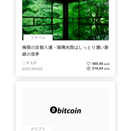
トラベル
梅雨の京都八瀬・瑠璃光院はしっとり濃い新
緑の世界
こすもす
460.46
ALIS
216.64
2021/05/25
ALIS
クリプト