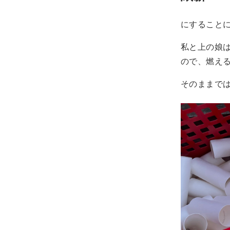
にすること
私と上の娘
ので、燃え
そのままで