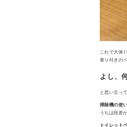
これで大体1
香り付きの
よし、
と思い立っ
掃除機の使
うちは段差
トイレット