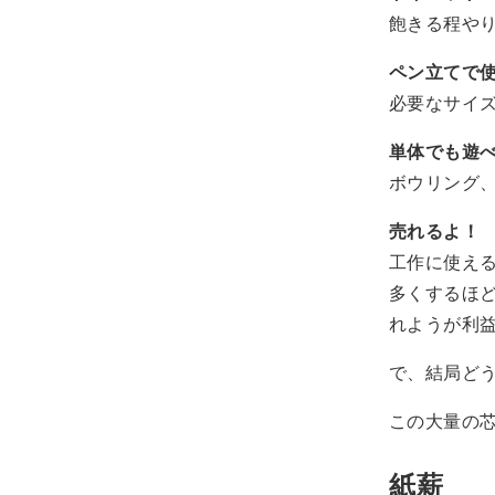
飽きる程や
ペン立てで
必要なサイ
単体でも遊
ボウリング
売れるよ！
工作に使え
多くするほど
れようが利
で、結局ど
この大量の
紙薪