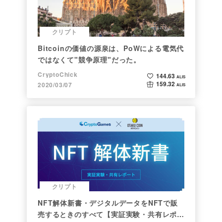
クリプト
Bitcoinの価値の源泉は、PoWによる電気代
ではなくて"競争原理"だった。
CryptoChick
144.63
ALIS
159.32
2020/03/07
ALIS
クリプト
NFT解体新書・デジタルデータをNFTで販
売するときのすべて【実証実験・共有レポー