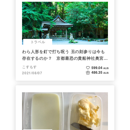
トラベル
わら人形を釘で打ち呪う 丑の刻参りは今も
存在するのか？ 京都最恐の貴船神社奥宮を
調べた
こすもす
599.04
ALIS
486.35
2021/08/07
ALIS