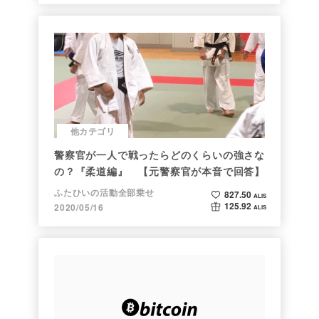
他カテゴリ
警察官が一人で戦ったらどのくらいの強さな
の？『柔道編』 【元警察官が本音で回答】
ふたひいの活動全部乗せ
827.50
ALIS
125.92
2020/05/16
ALIS