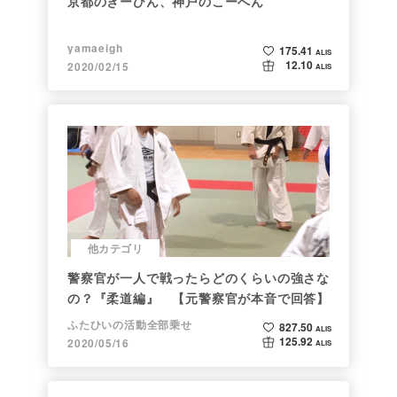
京都のきーひん、神戸のこーへん
yamaeigh
175.41
ALIS
12.10
2020/02/15
ALIS
他カテゴリ
警察官が一人で戦ったらどのくらいの強さな
の？『柔道編』 【元警察官が本音で回答】
ふたひいの活動全部乗せ
827.50
ALIS
125.92
2020/05/16
ALIS