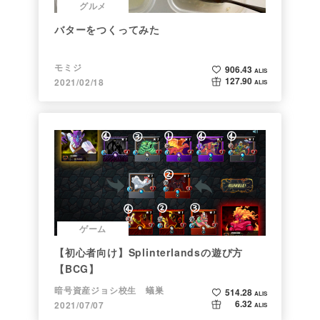
グルメ
バターをつくってみた
モミジ
906.43
ALIS
127.90
2021/02/18
ALIS
ゲーム
【初心者向け】Splinterlandsの遊び方
【BCG】
暗号資産ジョシ校生 蟻巣
514.28
ALIS
6.32
2021/07/07
ALIS