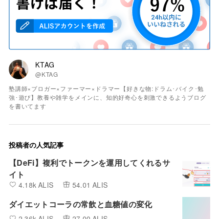
KTAG
@KTAG
塾講師×ブロガー×ファーマー×ドラマー【好きな物:ドラム･バイク･勉
強･遊び】教養や雑学をメインに、知的好奇心を刺激できるようブログ
を書いてます
投稿者の人気記事
【DeFi】複利でトークンを運用してくれるサ
イト
4.18k ALIS
54.01 ALIS
ダイエットコーラの常飲と血糖値の変化
2.36k ALIS
27.00 ALIS