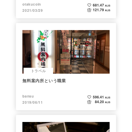
ト】
otakucoin
681.47
ALIS
121.79
2021/03/29
ALIS
トラベル
無料案内所という職業
bansu
596.41
ALIS
84.20
2019/06/11
ALIS