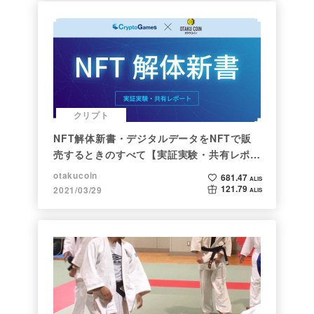
クリプト
NFT解体新書・デジタルデータをNFTで販
売するときのすべて【実証実験・共有レポー
ト】
otakucoin
681.47
ALIS
121.79
2021/03/29
ALIS