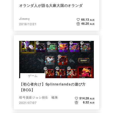
オランダ人が語る大麻大国のオランダ
Jimmy
66.13
ALIS
46.20
2018/12/21
ALIS
ゲーム
【初心者向け】Splinterlandsの遊び方
【BCG】
暗号資産ジョシ校生 蟻巣
514.28
ALIS
6.32
2021/07/07
ALIS