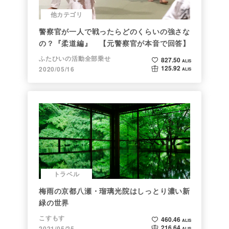
他カテゴリ
警察官が一人で戦ったらどのくらいの強さな
の？『柔道編』 【元警察官が本音で回答】
ふたひいの活動全部乗せ
827.50
ALIS
125.92
2020/05/16
ALIS
トラベル
梅雨の京都八瀬・瑠璃光院はしっとり濃い新
緑の世界
こすもす
460.46
ALIS
216.64
2021/05/25
ALIS