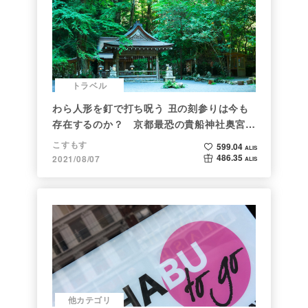
トラベル
わら人形を釘で打ち呪う 丑の刻参りは今も
存在するのか？ 京都最恐の貴船神社奥宮を
調べた
こすもす
599.04
ALIS
486.35
2021/08/07
ALIS
他カテゴリ