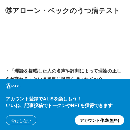
㉕アローン・ベックのうつ病テスト
・「理論を提唱した人の名声や評判によって理論の正し
さが変わる」という風潮に疑問を持ったベック
・うつ病患者と接していると、自らを否定する言葉に共
通点があった
アカウント登録でALISを楽しもう！
いいね、記事投稿でトークンやNFTを獲得できます
・ベックはそれらの症状と統計を基に、うつ病患の度合
いを判断するテストを考案した
アカウント作成(無料)
今はしない