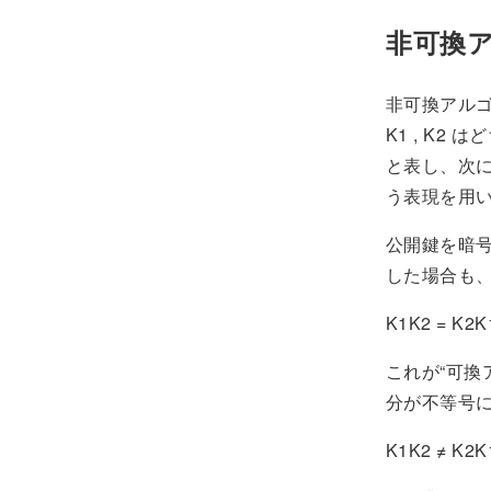
非可換
非可換アルゴ
K1 , K2
と表し、次に復
う表現を用
公開鍵を暗号
した場合も、
K1K2 = K2K
これが“可換
分が不等号
K1K2 ≠ K2K