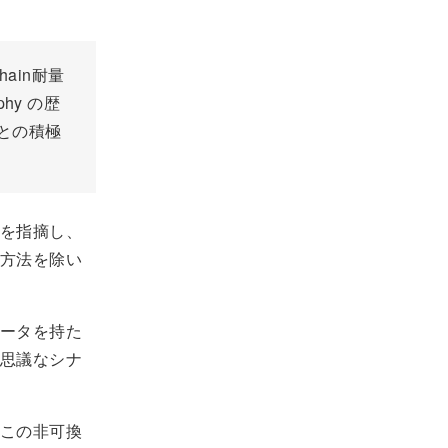
chain耐量
phy の歴
との積極
を指摘し、
方法を除い
ータを持た
思議なシナ
この非可換