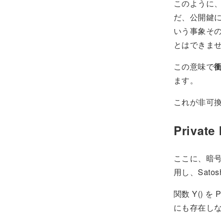
このように
だ、公開鍵に
いう事象その
とはできま
この意味で
衝
ます。
これが非可
Priva
ここに、暗号
用し、Satos
関数 Y() 
にも存在し