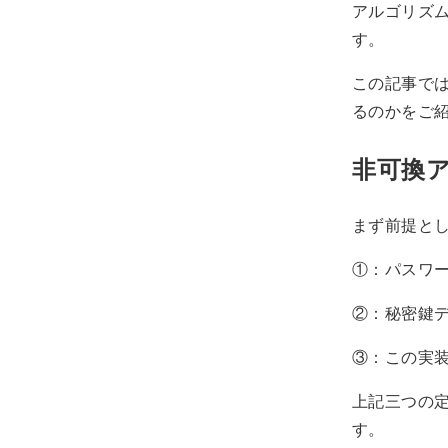
アルゴリズ
す。
この記事で
るのかをご
非可換
まず前提と
①：パスワ
②：秘密鍵
③：この実
上記三つの
す。