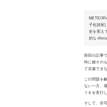
METEORA
子化技術] に
史を変え
的な dis
前回の記事
特に鍵その
て克服でき
この問題を
ない一方、
リオを実行
そして、非