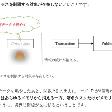
クセスを制限する対象が存在しない
といことです。
 key データを燃やしたあと、関数 Y() の出力にコード ID が3
ータはあらゆるメモリから消える一方、署名タスクだけがメモ
6のように、境界防衛線が左に移るということです。