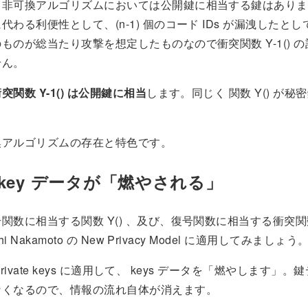
、非可換アルゴリズムにおいては公開鍵に相当する鍵はありま
代わる利便性として、(n-1) 個のコード IDs が漏洩したと
ものが総当たり攻撃を想定したものなので衝突関数 Y-1() 
せん。
突関数 Y-1() は公開鍵に相当
します。同じく 関数 Y() が秘
換アルゴリズムの存在と特色です。
te key データが「燃やされる」
関数に相当する関数 Y() 、及び、復号関数に相当する衝突関数 Y
hi Nakamoto の New Privacy Model に適用してみましょう
を Private keys に適用して、 keys データを「燃やします」
なくなるので、情報の流れ自体が消えます。