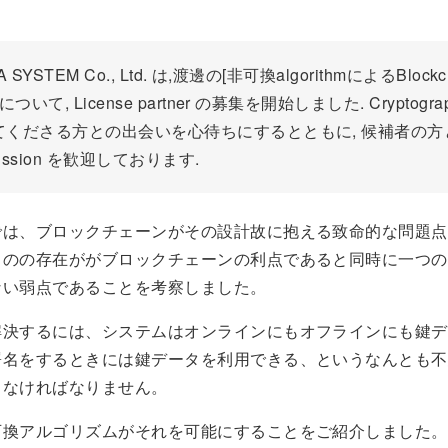
 SYSTEM Co., Ltd. は,渡邊の[非可換algorithmによるBlock
ついて, License partner の募集を開始しました. Cryptogra
てくださる方との出会いを心待ちにするとともに, 候補者の方
cussion を歓迎しております.
では、ブロックチェーンがその設計故に抱える致命的な問題点
ものの存在ががブロックチェーンの利点であると同時に一つの
ない弱点であることを考察しました。
解決するには、システムはオンラインにもオフラインにも鍵デ
署名をするときには鍵データを利用できる、というなんとも不
しなければなりません。
可換アルゴリズムがそれを可能にすることをご紹介しました。