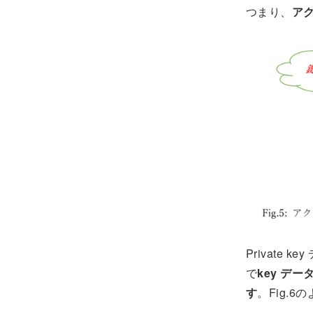
つまり、
ア
Private
で
key デ
す
。Fig.