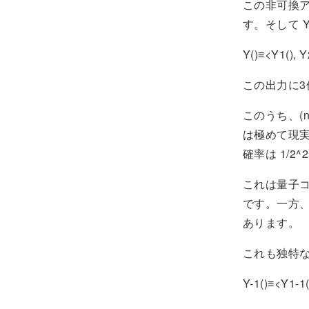
この非可換ア
す。そして 
Y()≡<Y1(), Y
この出力に3個の
このうち、(n
は極めて現
確率は 1/2
これは量子コ
です。一方、
あります。
これも独特な形
Y-1()≡<Y1-1(