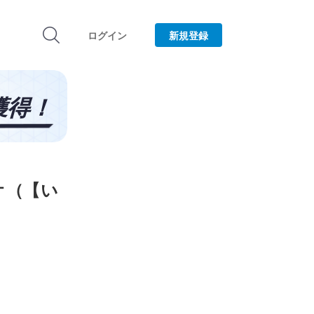
ログイン
新規登録
オ（【い