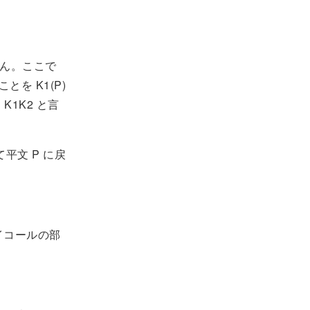
せん。ここで
とを K1(P)
K1K2 と言
平文 P に戻
イコールの部