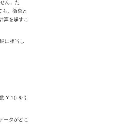
せん。た
しても、衝突と
の計算を騙すこ
密鍵に相当し
-1() を引
。
。鍵データがどこ