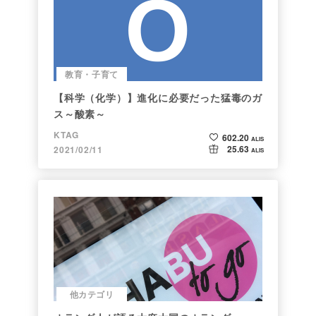
教育・子育て
【科学（化学）】進化に必要だった猛毒のガ
ス～酸素～
KTAG
602.20
ALIS
25.63
2021/02/11
ALIS
他カテゴリ