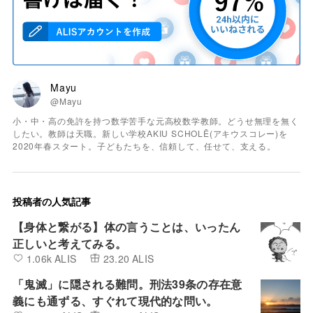
Mayu
@Mayu
小・中・高の免許を持つ数学苦手な元高校数学教師。どうせ無理を無く
したい。教師は天職。新しい学校AKIU SCHOLĒ(アキウスコレー)を
2020年春スタート。子どもたちを、信頼して、任せて、支える。
投稿者の人気記事
【身体と繋がる】体の言うことは、いったん
正しいと考えてみる。
1.06k ALIS
23.20 ALIS
「鬼滅」に隠される難問。刑法39条の存在意
義にも通ずる、すぐれて現代的な問い。