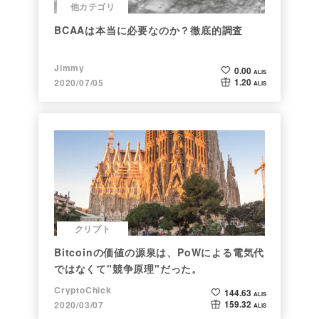
他カテゴリ
BCAAは本当に必要なのか？徹底的調査
Jimmy
0.00
ALIS
1.20
2020/07/05
ALIS
クリプト
Bitcoinの価値の源泉は、PoWによる電気代
ではなくて"競争原理"だった。
CryptoChick
144.63
ALIS
159.32
2020/03/07
ALIS