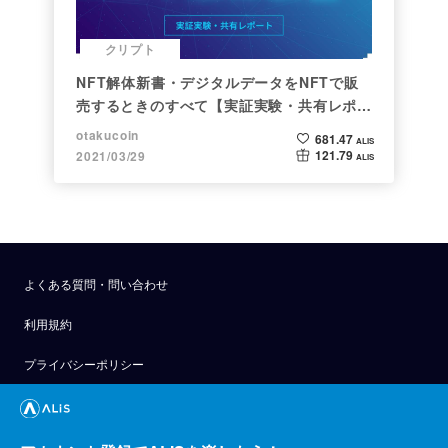
クリプト
NFT解体新書・デジタルデータをNFTで販
売するときのすべて【実証実験・共有レポー
ト】
otakucoin
681.47
ALIS
121.79
2021/03/29
ALIS
よくある質問・問い合わせ
利用規約
プライバシーポリシー
公式アナウンス
技術ブログ