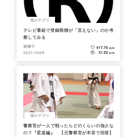
他カテゴリ
テレビ番組で登録商標が「言えない」のか考
察してみる
連獅子
417.76
ALIS
31.20
2021/10/09
ALIS
他カテゴリ
警察官が一人で戦ったらどのくらいの強さな
の？『柔道編』 【元警察官が本音で回答】