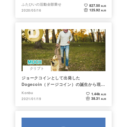
ふたひいの活動全部乗せ
827.50
ALIS
125.92
2020/05/16
ALIS
クリプト
ジョークコインとして出発した
Dogecoin（ドージコイン）の誕生から現在
まで。注目される非証券性🐶
Konbu
1.44k
ALIS
38.31
2021/01/19
ALIS