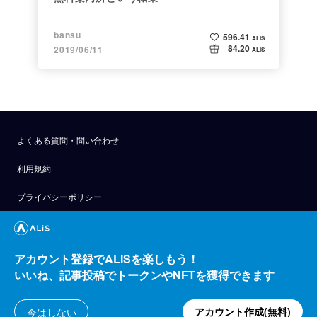
bansu
596.41
ALIS
84.20
2019/06/11
ALIS
よくある質問・問い合わせ
利用規約
プライバシーポリシー
公式アナウンス
技術ブログ
アカウント登録でALISを楽しもう！
いいね、記事投稿でトークンやNFTを獲得できます
API
運営会社
アカウント作成(無料)
今はしない