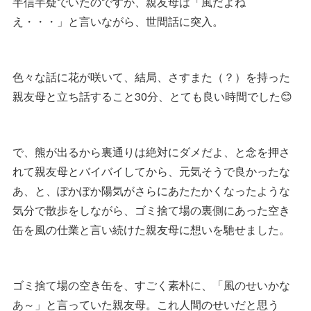
半信半疑でいたのですが、親友母は「風だよね
え・・・」と言いながら、世間話に突入。
色々な話に花が咲いて、結局、さすまた（？）を持った
親友母と立ち話すること30分、とても良い時間でした😊
で、熊が出るから裏通りは絶対にダメだよ、と念を押さ
れて親友母とバイバイしてから、元気そうで良かったな
あ、と、ぽかぽか陽気がさらにあたたかくなったような
気分で散歩をしながら、ゴミ捨て場の裏側にあった空き
缶を風の仕業と言い続けた親友母に想いを馳せました。
ゴミ捨て場の空き缶を、すごく素朴に、「風のせいかな
あ～」と言っていた親友母。これ人間のせいだと思う