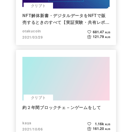
クリプト
NFT解体新書・デジタルデータをNFTで販
売するときのすべて【実証実験・共有レポー
ト】
otakucoin
681.47
ALIS
121.79
2021/03/29
ALIS
クリプト
約２年間ブロックチェ－ンゲームをして
kaya
1.16k
ALIS
161.20
2021/10/06
ALIS