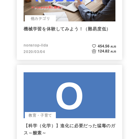
他カテゴリ
機械学習を体験してみよう！（難易度低）
nonstop-iida
454.56
ALIS
124.82
2020/03/04
ALIS
教育・子育て
【科学（化学）】進化に必要だった猛毒のガ
ス～酸素～