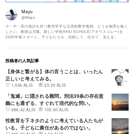
Mayu
@Mayu
小・中・高の免許を持つ数学苦手な元高校数学教師。どうせ無理を無く
したい。教師は天職。新しい学校AKIU SCHOLĒ(アキウスコレー)を
2020年春スタート。子どもたちを、信頼して、任せて、支える。
投稿者の人気記事
【身体と繋がる】体の言うことは、いったん
正しいと考えてみる。
1.06k ALIS
23.20 ALIS
「鬼滅」に隠される難問。刑法39条の存在意
義にも通ずる、すぐれて現代的な問い。
686.42 ALIS
105.00 ALIS
性教育を下ネタのように考えている人たちが
いる。子どもに責任があるのではない。
305.52 ALIS
1.00 ALIS