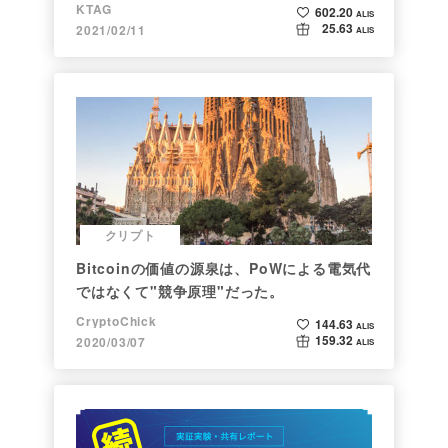
KTAG
602.20
ALIS
25.63
2021/02/11
ALIS
クリプト
Bitcoinの価値の源泉は、PoWによる電気代
ではなくて"競争原理"だった。
CryptoChick
144.63
ALIS
159.32
2020/03/07
ALIS