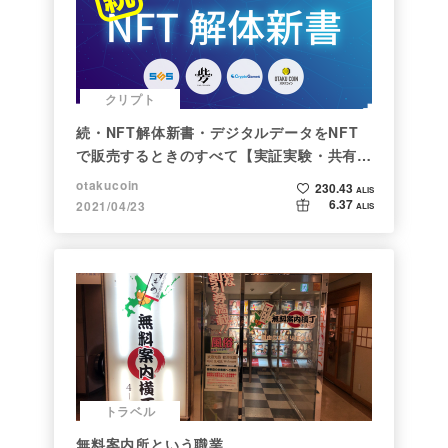
クリプト
続・NFT解体新書・デジタルデータをNFT
で販売するときのすべて【実証実験・共有レ
ポート】
otakucoin
230.43
ALIS
6.37
2021/04/23
ALIS
トラベル
無料案内所という職業