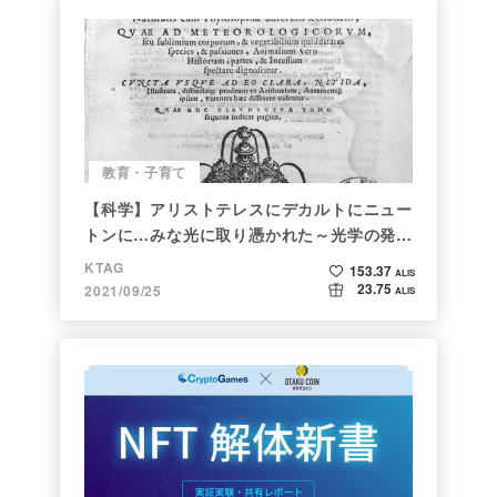
教育・子育て
【科学】アリストテレスにデカルトにニュー
トンに…みな光に取り憑かれた～光学の発展
～
KTAG
153.37
ALIS
23.75
2021/09/25
ALIS