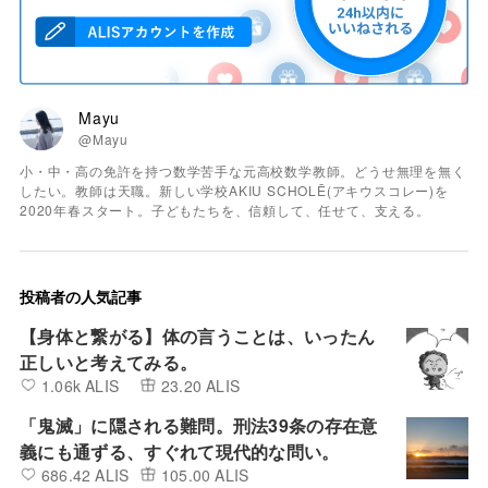
Mayu
@Mayu
小・中・高の免許を持つ数学苦手な元高校数学教師。どうせ無理を無く
したい。教師は天職。新しい学校AKIU SCHOLĒ(アキウスコレー)を
2020年春スタート。子どもたちを、信頼して、任せて、支える。
投稿者の人気記事
【身体と繋がる】体の言うことは、いったん
正しいと考えてみる。
1.06k ALIS
23.20 ALIS
「鬼滅」に隠される難問。刑法39条の存在意
義にも通ずる、すぐれて現代的な問い。
686.42 ALIS
105.00 ALIS