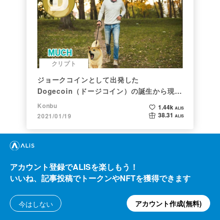
クリプト
ジョークコインとして出発した
Dogecoin（ドージコイン）の誕生から現在
まで。注目される非証券性🐶
Konbu
1.44k
ALIS
38.31
2021/01/19
ALIS
アカウント登録でALISを楽しもう！
いいね、記事投稿でトークンやNFTを獲得できます
アカウント作成(無料)
今はしない
クリプト