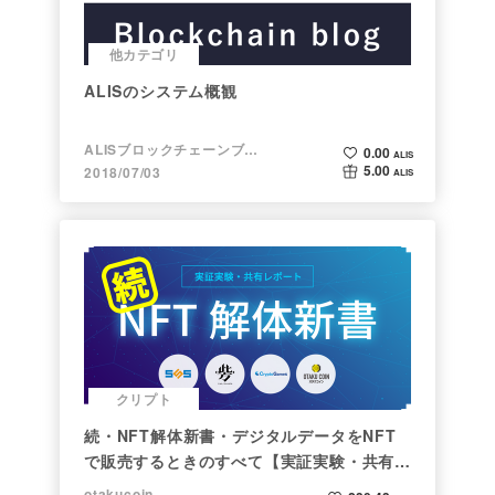
他カテゴリ
ALISのシステム概観
ALISブロックチェーンブログ
0.00
ALIS
5.00
2018/07/03
ALIS
クリプト
続・NFT解体新書・デジタルデータをNFT
で販売するときのすべて【実証実験・共有レ
ポート】
otakucoin