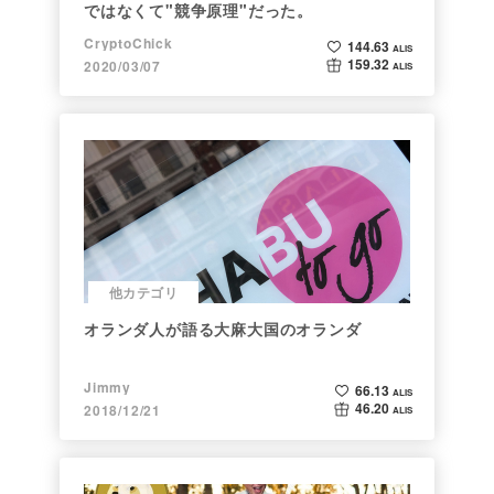
ではなくて"競争原理"だった。
CryptoChick
144.63
ALIS
159.32
2020/03/07
ALIS
他カテゴリ
オランダ人が語る大麻大国のオランダ
Jimmy
66.13
ALIS
46.20
2018/12/21
ALIS