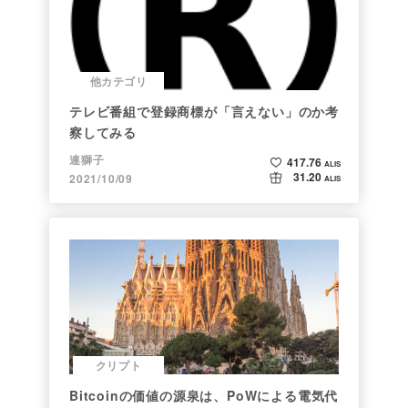
他カテゴリ
テレビ番組で登録商標が「言えない」のか考
察してみる
連獅子
417.76
ALIS
31.20
2021/10/09
ALIS
クリプト
Bitcoinの価値の源泉は、PoWによる電気代