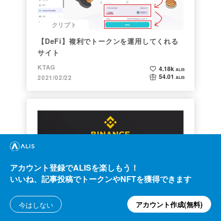
クリプト
【DeFi】複利でトークンを運用してくれる
サイト
KTAG
4.18k
ALIS
54.01
2021/02/22
ALIS
アカウント登録でALISを楽しもう！
いいね、記事投稿でトークンやNFTを獲得できます
クリプト
2021年1月以降バイナンスに上場した銘柄を
アカウント作成(無料)
今はしない
140文字以内でざっくりレビュー（Twitter
向け情報まとめ）
Konbu