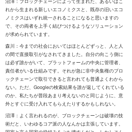
沼澤：ブロックチェーンによって生まれた、あるいはこ
れから生まれる新しいエコノミクスと、既存の旧いエコ
ノミクスはいずれ統一されることになると思いますの
で、その両者を上手く結びつけるようなソリューション
が求められています。
森川：今までの社会においてはほとんどずっと、人と人
の間で直接取引がなされてきました。自分の向こう側に
は必ず誰かがいて、プラットフォームの中央に管理者、
責任者がいる仕組みです。それが急に非中央集権のブロ
ックチェーンで取引できると言われても普通よくわから
ない。ただ、Googleの検索結果を誰が返してくれている
のか、私たちが普段あまり考えないのと同じように、意
外とすぐに受け入れてもらえたりするかもしれない。
沼澤：よく言われるのが、ブロックチェーンは破壊の技
術だと、いわゆるコア派の人なんかは主張しています。
国家と言う国家の枠組みをぶち壊すんだと。しかしそん