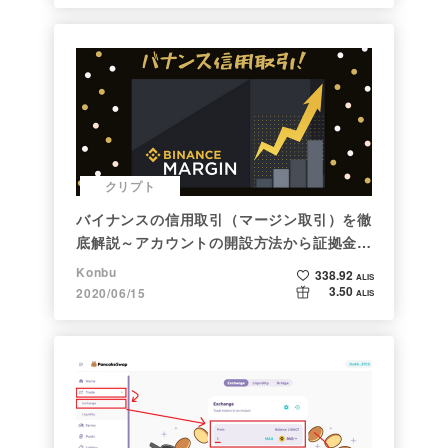
クリプト
バイナンスの信用取引（マージン取引）を徹
底解説～アカウントの開設方法から証拠金計
算例まで～
Konbu
338.92
ALIS
3.50
2020/06/15
ALIS