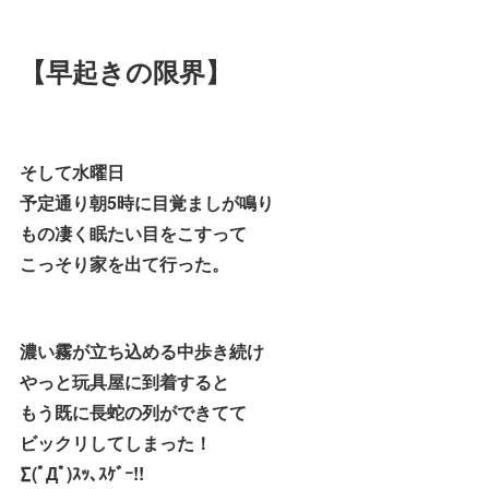
【早起きの限界】
そして水曜日
予定通り朝5時に目覚ましが鳴り
もの凄く眠たい目をこすって
こっそり家を出て行った。
濃い霧が立ち込める中歩き続け
やっと玩具屋に到着すると
もう既に長蛇の列ができてて
ビックリしてしまった！
∑(ﾟДﾟ)ｽｯ､ｽｹﾞｰ!!