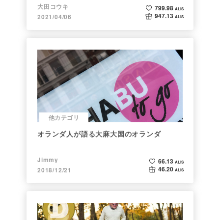
大田コウキ
799.98
ALIS
947.13
2021/04/06
ALIS
他カテゴリ
オランダ人が語る大麻大国のオランダ
Jimmy
66.13
ALIS
46.20
2018/12/21
ALIS