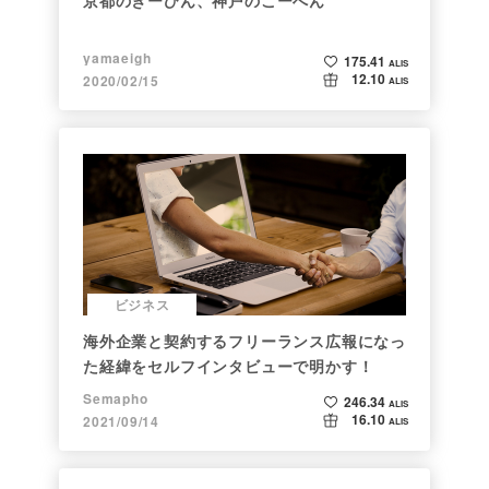
yamaeigh
175.41
ALIS
12.10
2020/02/15
ALIS
ビジネス
海外企業と契約するフリーランス広報になっ
た経緯をセルフインタビューで明かす！
Semapho
246.34
ALIS
16.10
2021/09/14
ALIS