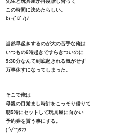
先生と玩具屋が再度話し合って
この時間に決めたらしい。
ﾋｨｰ(ﾟﾛﾟﾉ)ﾉ
当然早起きするのが大の苦手な俺は
いつもの6時起きですらきついのに
5:30分なんて到底起きれる気がせず
万事休すになってしまった。
そこで俺は
母親の目覚まし時計をこっそり借りて
朝5時にセットして玩具屋に向かい
予約券を貰う事にする。
(´∀`*)ｳﾌﾌ