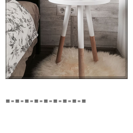
〓＝〓＝〓＝〓＝〓＝〓＝〓＝〓＝〓