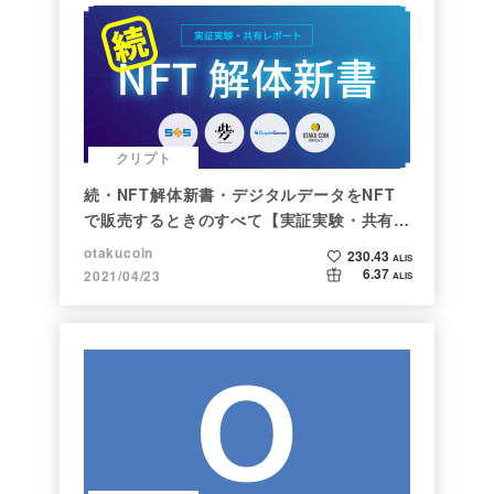
クリプト
続・NFT解体新書・デジタルデータをNFT
で販売するときのすべて【実証実験・共有レ
ポート】
otakucoin
230.43
ALIS
6.37
2021/04/23
ALIS