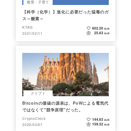
教育・子育て
【科学（化学）】進化に必要だった猛毒のガ
ス～酸素～
KTAG
602.20
ALIS
25.63
2021/02/11
ALIS
クリプト
Bitcoinの価値の源泉は、PoWによる電気代
ではなくて"競争原理"だった。
CryptoChick
144.63
ALIS
159.32
2020/03/07
ALIS