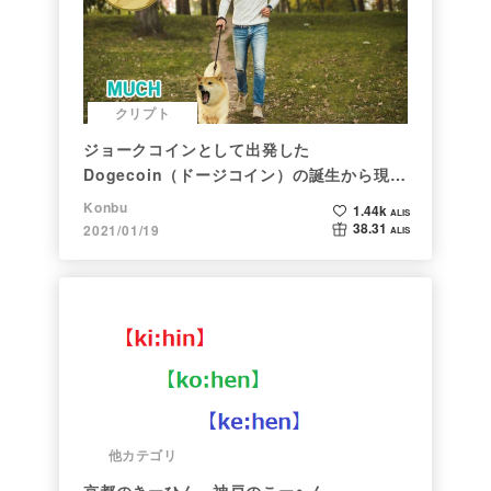
クリプト
ジョークコインとして出発した
Dogecoin（ドージコイン）の誕生から現在
まで。注目される非証券性🐶
Konbu
1.44k
ALIS
38.31
2021/01/19
ALIS
他カテゴリ
京都のきーひん、神戸のこーへん