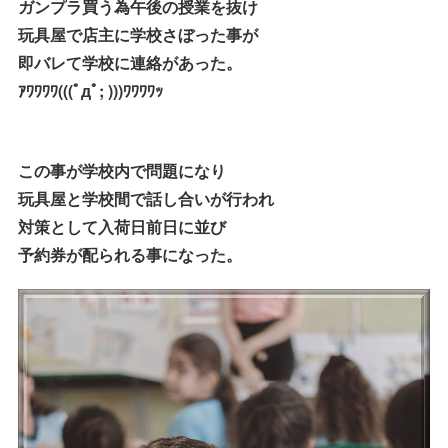
ガンプラ買う為午後の授業を抜け
玩具屋で店主に学校さぼった事が
即バレて学校に連絡があった。
ｱﾜﾜﾜﾜ(((ﾟдﾟ; )))ﾜﾜﾜﾜｯ
この事が学校内で問題になり
玩具屋と学校間で話し合いが行われ
対策として入荷日前日に並び
予約券が配られる事になった。