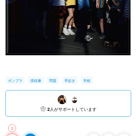
ガンプラ
揺役兼
問題
早起き
学校
2
人がサポートしています
2