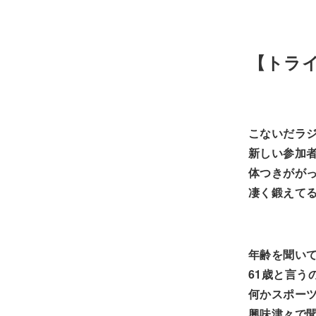
【トラ
こないだラ
新しい参加
体つきがが
凄く鍛えて
年齢を聞い
61歳と言う
何かスポー
興味津々で