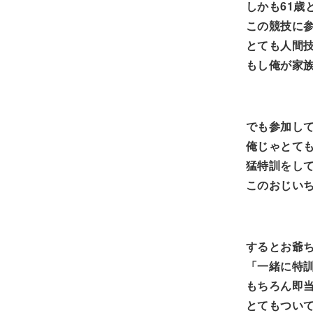
しかも61歳
この競技に
とても人間
もし俺が家
でも参加し
俺じゃとて
猛特訓をし
このおじい
するとお爺
「一緒に特
もちろん即
とてもつい