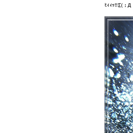
ﾋｨｨｯ!!∑(；Д