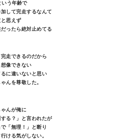
という年齢で
参加して完走するなんて
技と思えず
族だったら絶対止めてる
て完走できるのだから
も想像できない
てるに違いないと思い
ちゃんを尊敬した。
ちゃんが俺に
訓する？」と言われたが
当で「無理！」と断り
て行ける気がしない。