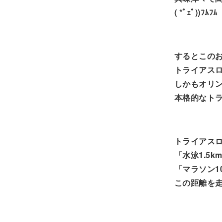
( *ﾟｪﾟ))ﾌﾑﾌﾑ
するとこの
トライアス
しかもオリ
本格的なト
トライアス
「水泳1.5k
「マラソン10
この距離を