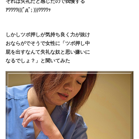
それは失礼だと感じたので我慢する
ｱﾜﾜﾜﾜ(((ﾟдﾟ; )))ﾜﾜﾜﾜｯ
しかしツボ押しが気持ち良く力が抜け
おならがでそうで女性に「ツボ押し中
屁を出すなんて失礼な奴と思い嫌いに
なるでしょ？」と聞いてみた