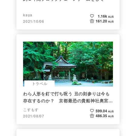
kaya
1.16k
ALIS
161.20
2021/10/06
ALIS
トラベル
わら人形を釘で打ち呪う 丑の刻参りは今も
存在するのか？ 京都最恐の貴船神社奥宮を
調べた
こすもす
599.04
ALIS
486.35
2021/08/07
ALIS