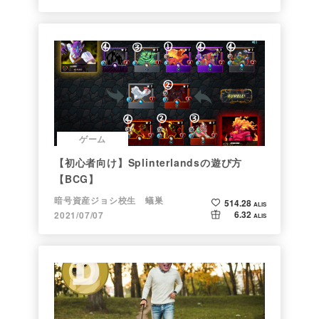
ゲーム
【初心者向け】Splinterlandsの遊び方
【BCG】
暗号資産ジョシ校生 蟻巣
514.28
ALIS
6.32
2021/07/07
ALIS