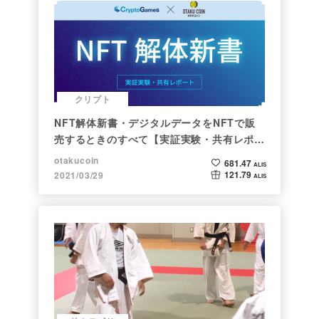
クリプト
NFT解体新書・デジタルデータをNFTで販
売するときのすべて【実証実験・共有レポー
ト】
otakucoin
681.47
ALIS
121.79
2021/03/29
ALIS