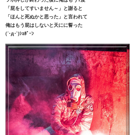
「屁をしてすいません～」と謝ると
「ほんと死ぬかと思った」と言われて
俺はもう屁はしないと天にに誓った
(´･д･`)ｼｮﾎﾞｰﾝ