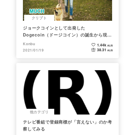
クリプト
ジョークコインとして出発した
Dogecoin（ドージコイン）の誕生から現在
まで。注目される非証券性🐶
Konbu
1.44k
ALIS
38.31
2021/01/19
ALIS
他カテゴリ
テレビ番組で登録商標が「言えない」のか考
察してみる