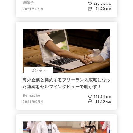
連獅子
417.76
ALIS
31.20
2021/10/09
ALIS
ビジネス
海外企業と契約するフリーランス広報になっ
た経緯をセルフインタビューで明かす！
Semapho
246.34
ALIS
16.10
2021/09/14
ALIS