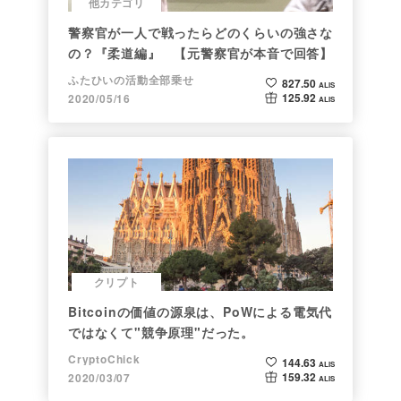
他カテゴリ
警察官が一人で戦ったらどのくらいの強さな
の？『柔道編』 【元警察官が本音で回答】
ふたひいの活動全部乗せ
827.50
ALIS
125.92
2020/05/16
ALIS
クリプト
Bitcoinの価値の源泉は、PoWによる電気代
ではなくて"競争原理"だった。
CryptoChick
144.63
ALIS
159.32
2020/03/07
ALIS