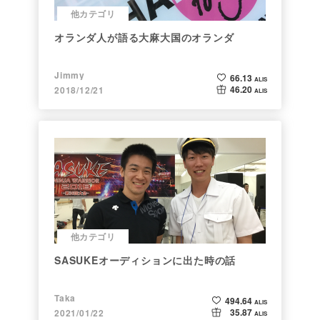
他カテゴリ
オランダ人が語る大麻大国のオランダ
Jimmy
66.13
ALIS
46.20
2018/12/21
ALIS
他カテゴリ
SASUKEオーディションに出た時の話
Taka
494.64
ALIS
35.87
2021/01/22
ALIS