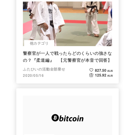
他カテゴリ
警察官が一人で戦ったらどのくらいの強さな
の？『柔道編』 【元警察官が本音で回答】
ふたひいの活動全部乗せ
827.50
ALIS
125.92
2020/05/16
ALIS