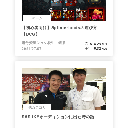
ゲーム
【初心者向け】Splinterlandsの遊び方
【BCG】
暗号資産ジョシ校生 蟻巣
514.28
ALIS
6.32
2021/07/07
ALIS
他カテゴリ
SASUKEオーディションに出た時の話