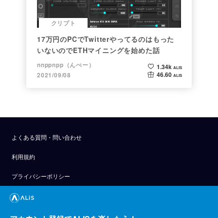
クリプト
17万円のPCでTwitterやってるのはもった
いないのでETHマイニングを始めた話
nnppnpp（んぺー）
1.34k
ALIS
46.60
2021/09/08
ALIS
よくある質問・問い合わせ
利用規約
プライバシーポリシー
公式アナウンス
技術ブログ