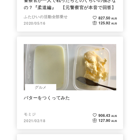
警察官が一人で戦ったらどのくらいの強さな
の？『柔道編』 【元警察官が本音で回答】
ふたひいの活動全部乗せ
827.50
ALIS
125.92
2020/05/16
ALIS
グルメ
バターをつくってみた
モミジ
906.43
ALIS
127.90
2021/02/18
ALIS