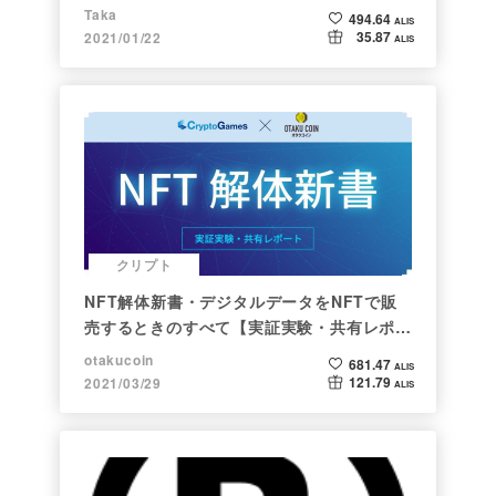
Taka
494.64
ALIS
35.87
2021/01/22
ALIS
クリプト
NFT解体新書・デジタルデータをNFTで販
売するときのすべて【実証実験・共有レポー
ト】
otakucoin
681.47
ALIS
121.79
2021/03/29
ALIS