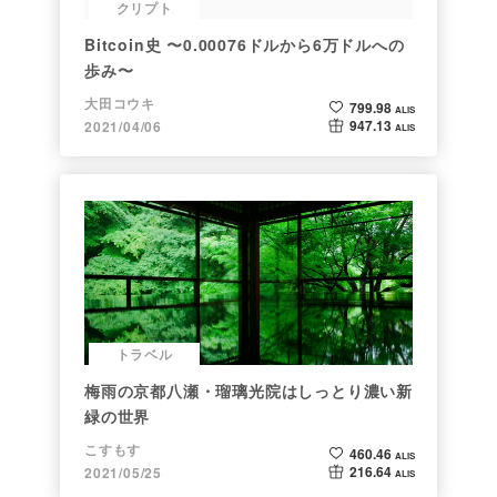
クリプト
Bitcoin史 〜0.00076ドルから6万ドルへの
歩み〜
大田コウキ
799.98
ALIS
947.13
2021/04/06
ALIS
トラベル
梅雨の京都八瀬・瑠璃光院はしっとり濃い新
緑の世界
こすもす
460.46
ALIS
216.64
2021/05/25
ALIS