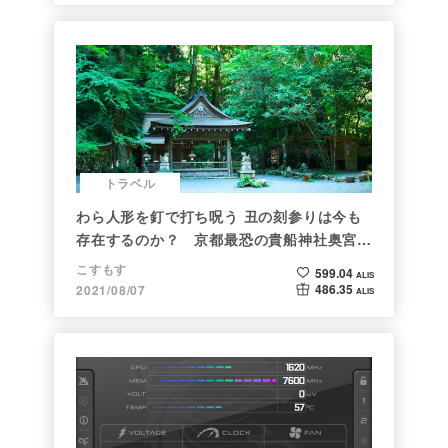
トラベル
わら人形を釘で打ち呪う 丑の刻参りは今も
存在するのか？ 京都最恐の貴船神社奥宮を
調べた
こすもす
599.04
ALIS
486.35
2021/08/07
ALIS