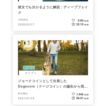
彼女でも分かるように解説：ディープフェイ
ク
Jimmy
0.00
ALIS
32.10
2020/03/17
ALIS
クリプト
ジョークコインとして出発した
Dogecoin（ドージコイン）の誕生から現在
まで。注目される非証券性🐶
Konbu
1.44k
ALIS
38.31
2021/01/19
ALIS