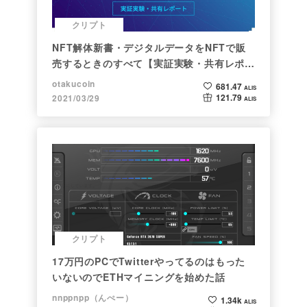
クリプト
NFT解体新書・デジタルデータをNFTで販
売するときのすべて【実証実験・共有レポー
ト】
otakucoin
681.47
ALIS
121.79
2021/03/29
ALIS
クリプト
17万円のPCでTwitterやってるのはもった
いないのでETHマイニングを始めた話
nnppnpp（んぺー）
1.34k
ALIS