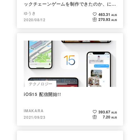
ックチェーンゲームを制作できたのか、につ
いて語ってみた
ゆうき
463.31
ALIS
270.93
2020/08/12
ALIS
テクノロジー
iOS15 配信開始!!
IMAKARA
393.67
ALIS
7.20
2021/09/23
ALIS