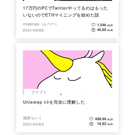
17万円のPCでTwitterやってるのはもった
いないのでETHマイニングを始めた話
nnppnpp（んぺー）
1.34k
ALIS
46.60
2021/09/08
ALIS
クリプト
Uniswap v3を完全に理解した
池田らいく
488.96
ALIS
18.92
2021/04/04
ALIS