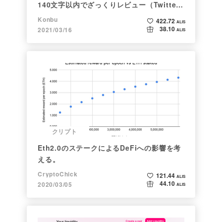
140文字以内でざっくりレビュー（Twitter
向け情報まとめ）
Konbu
422.72
ALIS
38.10
2021/03/16
ALIS
クリプト
Eth2.0のステークによるDeFiへの影響を考
える。
CryptoChick
121.44
ALIS
44.10
2020/03/05
ALIS