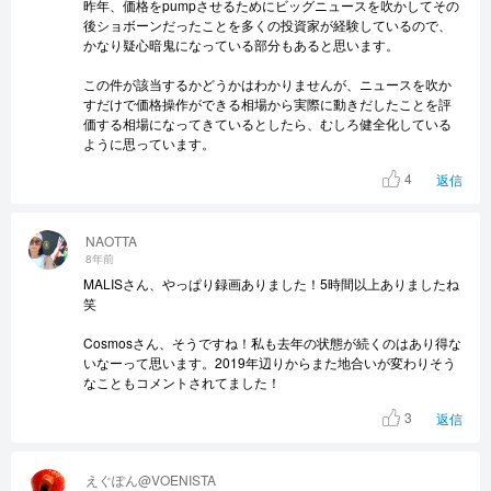
昨年、価格をpumpさせるためにビッグニュースを吹かしてその
後ショボーンだったことを多くの投資家が経験しているので、
かなり疑心暗鬼になっている部分もあると思います。
この件が該当するかどうかはわかりませんが、ニュースを吹か
すだけで価格操作ができる相場から実際に動きだしたことを評
価する相場になってきているとしたら、むしろ健全化している
ように思っています。
4
返信
NAOTTA
8年前
MALISさん、やっぱり録画ありました！5時間以上ありましたね
笑
Cosmosさん、そうですね！私も去年の状態が続くのはあり得な
いなーって思います。2019年辺りからまた地合いが変わりそう
なこともコメントされてました！
3
返信
えぐぽん@VOENISTA