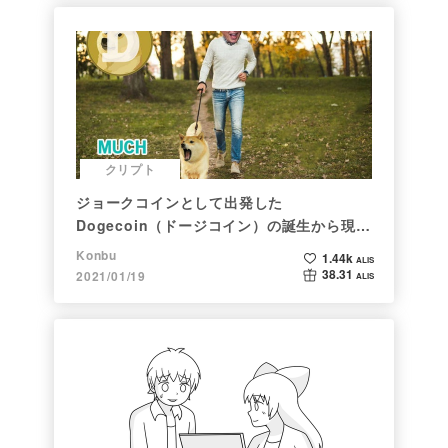
クリプト
ジョークコインとして出発した
Dogecoin（ドージコイン）の誕生から現在
まで。注目される非証券性🐶
Konbu
1.44k
ALIS
38.31
2021/01/19
ALIS