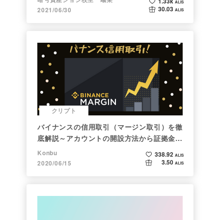
1.33k
ALIS
30.03
2021/06/30
ALIS
クリプト
バイナンスの信用取引（マージン取引）を徹
底解説～アカウントの開設方法から証拠金計
算例まで～
Konbu
338.92
ALIS
3.50
2020/06/15
ALIS