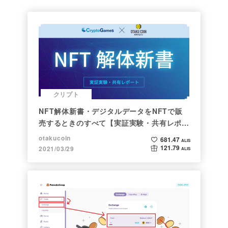
クリプト
NFT解体新書・デジタルデータをNFTで販
売するときのすべて【実証実験・共有レポー
ト】
otakucoin
681.47
ALIS
121.79
2021/03/29
ALIS