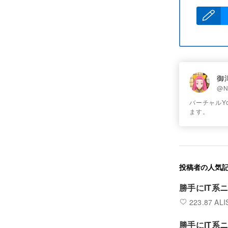
御
@N
バーチャルY
ます。
投稿者の人気
勝手にIT系
223.87 ALI
勝手にIT系