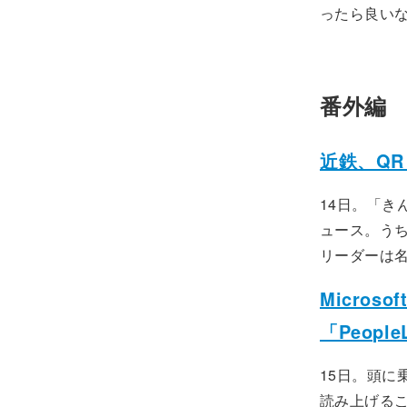
ったら良い
番外編
近鉄、Q
14日。「き
ュース。う
リーダーは
Micro
「People
15日。頭に
読み上げる