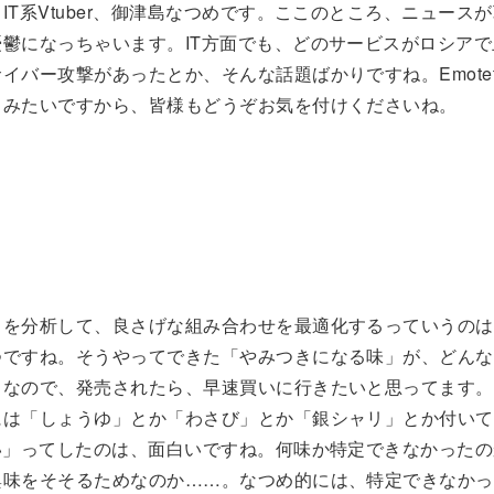
IT系Vtuber、御津島なつめです。ここのところ、ニュース
憂鬱になっちゃいます。IT方面でも、どのサービスがロシア
イバー攻撃があったとか、そんな話題ばかりですね。Emote
るみたいですから、皆様もどうぞお気を付けくださいね。
タを分析して、良さげな組み合わせを最適化するっていうのは
つですね。そうやってできた「やみつきになる味」が、どんな
々なので、発売されたら、早速買いに行きたいと思ってます。
には「しょうゆ」とか「わさび」とか「銀シャリ」とか付いて
べい」ってしたのは、面白いですね。何味か特定できなかった
興味をそそるためなのか……。なつめ的には、特定できなかっ