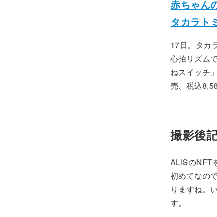
赤ちゃん
タカラト
17日。タカ
心拍リズム
ねスイッチ」
売、税込8,
撮影後
ALISのN
初めてなの
りますね。
す。