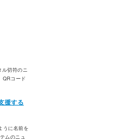
タル切符のニ
。QRコード
を支援する
ように名前を
テムのニュ