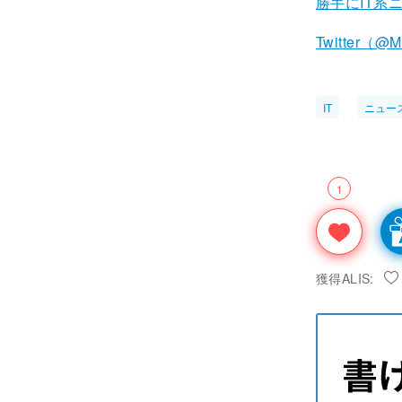
勝手にIT系
Twitter（@M
IT
ニュー
1
獲得ALIS: