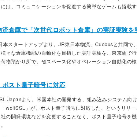
的には、コミュニケーションを促進する簡単なゲームも搭載す
物流倉庫で「次世代ロボット倉庫」の実証実験を
東日本スタートアップより。JR東日本物流、Cuebusと共同で
、様々な倉庫機能の自動化を目指した実証実験を、東京駅で行
手荷物預かり所で、省スペース化やオペレーション自動化の検
SL、ポスト量子暗号に対応
lfSSL Japanより。米国本社の開発する、組み込みシステム向
「wolfSSL」が、ポスト量子暗号に対応した、というリリ
自社の開発環境などを変更することなく、ポスト量子暗号を機
と。