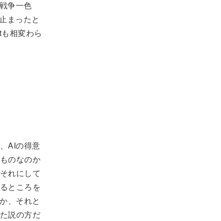
が戦争一色
で止まったと
tも相変わら
、AIの得意
ものなのか
それにして
るところを
のか、それと
た説の方だ