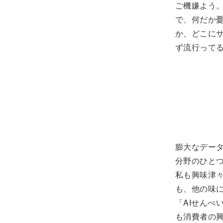
ご機嫌よう。
で、何だか
か、どこにサ
ず流行って
膨大なデー
分野のひと
私も興味津
も、他の味
「AIせん
も消費者の