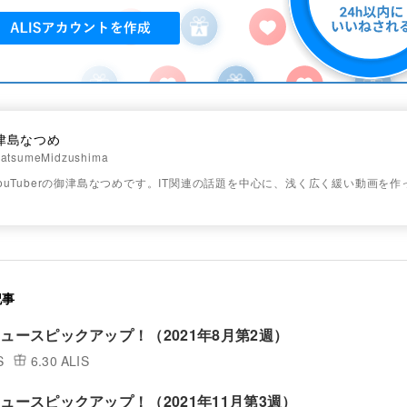
津島なつめ
atsumeMidzushima
ouTuberの御津島なつめです。IT関連の話題を中心に、浅く広く緩い動画を
記事
ニュースピックアップ！（2021年8月第2週）
S
6.30 ALIS
ニュースピックアップ！（2021年11月第3週）