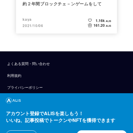
約２年間ブロックチェ－ンゲームをして
kaya
1.16k
ALIS
161.20
2021/10/06
ALIS
よくある質問・問い合わせ
利用規約
プライバシーポリシー
公式アナウンス
技術ブログ
アカウント登録でALISを楽しもう！
いいね、記事投稿でトークンやNFTを獲得できます
API