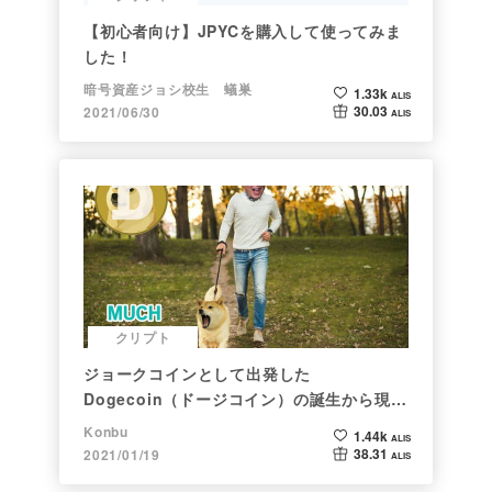
【初心者向け】JPYCを購入して使ってみま
した！
暗号資産ジョシ校生 蟻巣
1.33k
ALIS
30.03
2021/06/30
ALIS
クリプト
ジョークコインとして出発した
Dogecoin（ドージコイン）の誕生から現在
まで。注目される非証券性🐶
Konbu
1.44k
ALIS
38.31
2021/01/19
ALIS