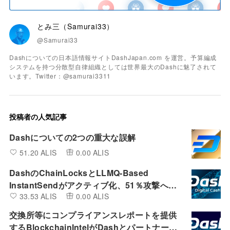
とみ三（Samurai33）
@Samurai33
Dashについての日本語情報サイトDashJapan.com を運営。予算編成
システムを持つ分散型自律組織としては世界最大のDashに魅了されて
います。Twitter：@samurai3311
投稿者の人気記事
Dashについての2つの重大な誤解
51.20 ALIS
0.00 ALIS
DashのChainLocksとLLMQ-Based
InstantSendがアクティブ化、51％攻撃への
33.53 ALIS
0.00 ALIS
極めて高い耐性と完全な決済完了性を獲得
交換所等にコンプライアンスレポートを提供
するBlockchainIntelがDashとパートナーシ