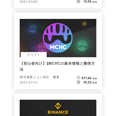
15.55
2021/02/25
ALIS
クリプト
【初心者向け】$MCHCの基本情報と獲得方
法
暗号資産ジョシ校生 蟻巣
977.66
ALIS
32.32
2021/07/14
ALIS