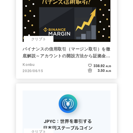
クリプト
バイナンスの信用取引（マージン取引）を徹
底解説～アカウントの開設方法から証拠金計
算例まで～
Konbu
338.92
ALIS
3.50
2020/06/15
ALIS
クリプト