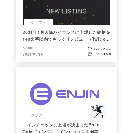
クリプト
2021年1月以降バイナンスに上場した銘柄を
140文字以内でざっくりレビュー（Twitter
向け情報まとめ）
Konbu
422.72
ALIS
38.10
2021/03/16
ALIS
クリプト
コインチェックに上場が決まったEnjin
Coin（エンジンコイン）コインを解説