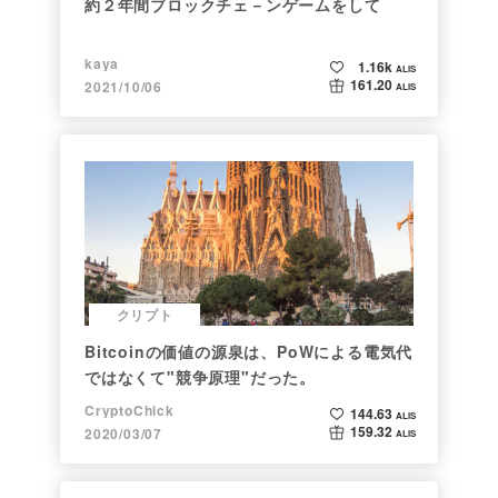
約２年間ブロックチェ－ンゲームをして
kaya
1.16k
ALIS
161.20
2021/10/06
ALIS
クリプト
Bitcoinの価値の源泉は、PoWによる電気代
ではなくて"競争原理"だった。
CryptoChick
144.63
ALIS
159.32
2020/03/07
ALIS