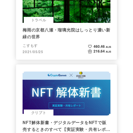
トラベル
梅雨の京都八瀬・瑠璃光院はしっとり濃い新
緑の世界
こすもす
460.46
ALIS
216.64
2021/05/25
ALIS
クリプト
NFT解体新書・デジタルデータをNFTで販
売するときのすべて【実証実験・共有レポー