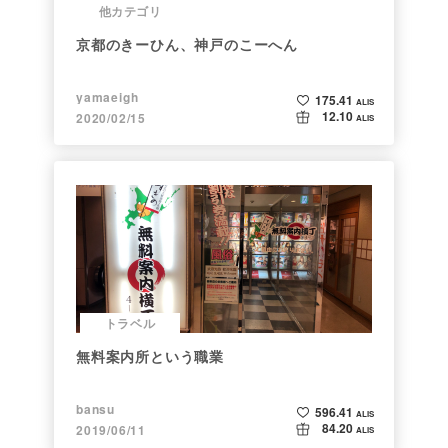
他カテゴリ
京都のきーひん、神戸のこーへん
yamaeigh
175.41
ALIS
12.10
2020/02/15
ALIS
トラベル
無料案内所という職業
bansu
596.41
ALIS
84.20
2019/06/11
ALIS