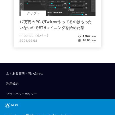
クリプト
17万円のPCでTwitterやってるのはもった
いないのでETHマイニングを始めた話
nnppnpp（んぺー）
1.34k
ALIS
46.60
2021/09/08
ALIS
よくある質問・問い合わせ
利用規約
プライバシーポリシー
公式アナウンス
技術ブログ