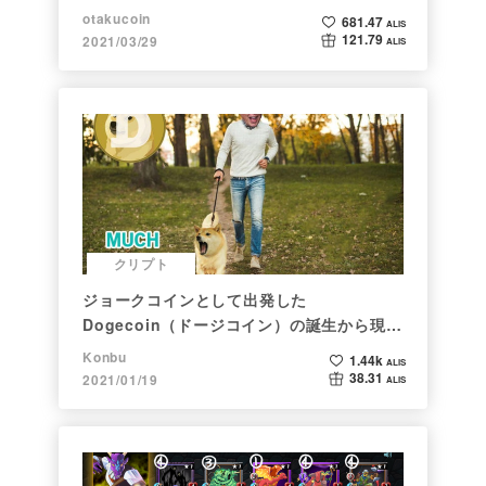
ト】
otakucoin
681.47
ALIS
121.79
2021/03/29
ALIS
クリプト
ジョークコインとして出発した
Dogecoin（ドージコイン）の誕生から現在
まで。注目される非証券性🐶
Konbu
1.44k
ALIS
38.31
2021/01/19
ALIS