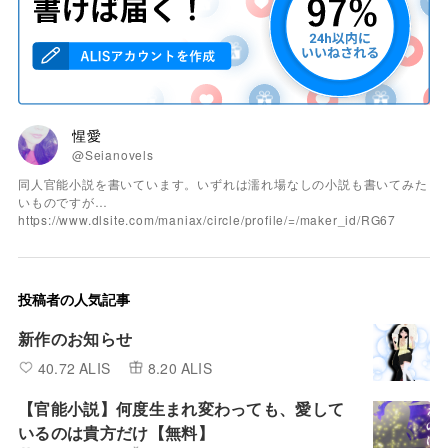
惺愛
@Seianovels
同人官能小説を書いています。いずれは濡れ場なしの小説も書いてみた
いものですが…
https://www.dlsite.com/maniax/circle/profile/=/maker_id/RG67
投稿者の人気記事
新作のお知らせ
40.72 ALIS
8.20 ALIS
【官能小説】何度生まれ変わっても、愛して
いるのは貴方だけ【無料】