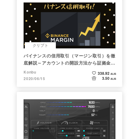
クリプト
バイナンスの信用取引（マージン取引）を徹
底解説～アカウントの開設方法から証拠金計
算例まで～
Konbu
338.92
ALIS
3.50
2020/06/15
ALIS