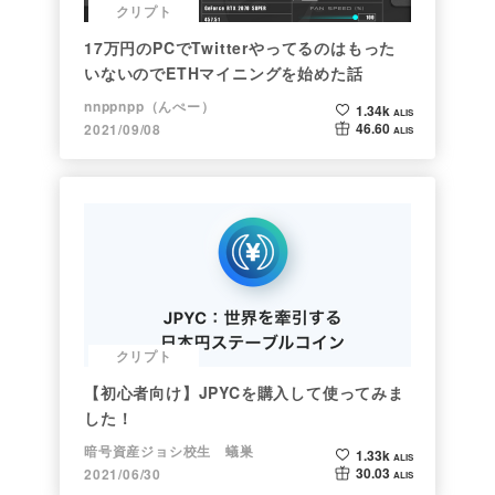
クリプト
17万円のPCでTwitterやってるのはもった
いないのでETHマイニングを始めた話
nnppnpp（んぺー）
1.34k
ALIS
46.60
2021/09/08
ALIS
クリプト
【初心者向け】JPYCを購入して使ってみま
した！
暗号資産ジョシ校生 蟻巣
1.33k
ALIS
30.03
2021/06/30
ALIS