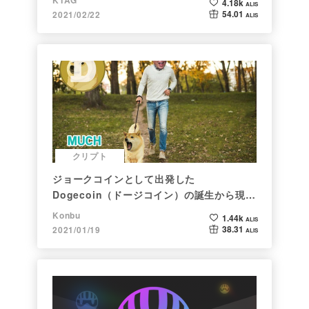
KTAG
4.18k
ALIS
54.01
2021/02/22
ALIS
クリプト
ジョークコインとして出発した
Dogecoin（ドージコイン）の誕生から現在
まで。注目される非証券性🐶
Konbu
1.44k
ALIS
38.31
2021/01/19
ALIS