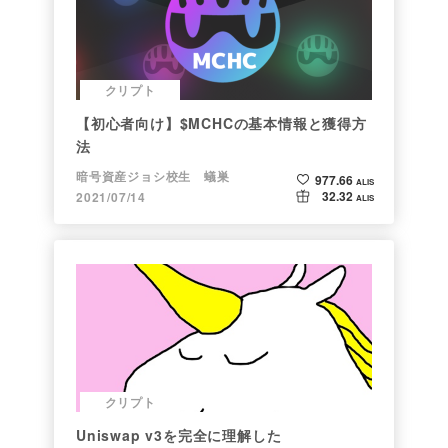
クリプト
【初心者向け】$MCHCの基本情報と獲得方
法
暗号資産ジョシ校生 蟻巣
977.66
ALIS
32.32
2021/07/14
ALIS
クリプト
Uniswap v3を完全に理解した