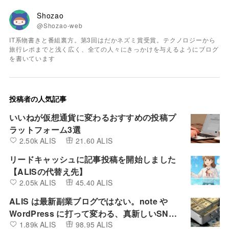
Shozao
@Shozao-web
IT系物書きと番組裏方。第3回はだかネズミ賞受賞。テクノロジーから
旅行レポまでと浅く広く、全ての人々にきっかけを与えるようにブログ
を書いています
投稿者の人気記事
いいねが仮想通貨に変わるおすすめの投稿プ
ラットフォーム3選
2.50k ALIS
21.60 ALIS
リードキャッシュに記事投稿を開始しました
【ALISの代替え先】
2.05k ALIS
45.40 ALIS
ALIS は最新副業ブログではない。note や
WordPress に打って変わる、真新しいSNS
1.89k ALIS
98.95 ALIS
とBlogの融合したプラットフォーム