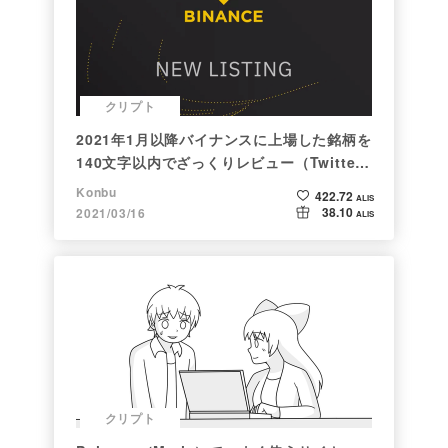
クリプト
2021年1月以降バイナンスに上場した銘柄を
140文字以内でざっくりレビュー（Twitter
向け情報まとめ）
Konbu
422.72
ALIS
38.10
2021/03/16
ALIS
クリプト