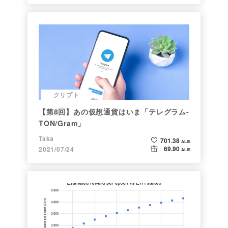
クリプト
【第8回】あの仮想通貨はいま「テレグラム-
TON/Gram」
Taka
701.38
ALIS
69.90
2021/07/24
ALIS