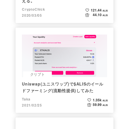
える。
CryptoChick
121.44
ALIS
44.10
2020/03/05
ALIS
クリプト
Uniswap(ユニスワップ)で$ALISのイール
ドファーミング(流動性提供)してみた
Taka
1.35k
ALIS
59.99
2021/02/25
ALIS