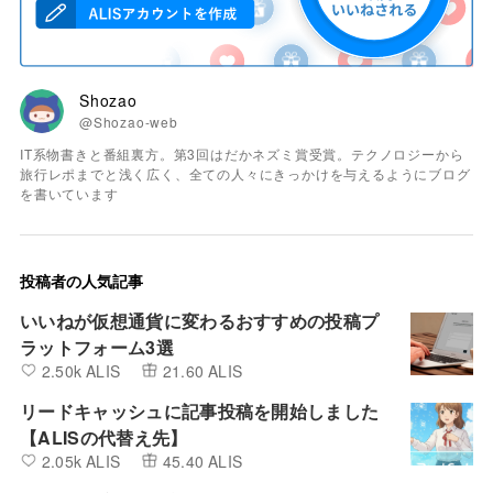
Shozao
@Shozao-web
IT系物書きと番組裏方。第3回はだかネズミ賞受賞。テクノロジーから
旅行レポまでと浅く広く、全ての人々にきっかけを与えるようにブログ
を書いています
投稿者の人気記事
いいねが仮想通貨に変わるおすすめの投稿プ
ラットフォーム3選
2.50k ALIS
21.60 ALIS
リードキャッシュに記事投稿を開始しました
【ALISの代替え先】
2.05k ALIS
45.40 ALIS