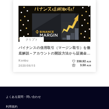
クリプト
バイナンスの信用取引（マージン取引）を徹
底解説～アカウントの開設方法から証拠金計
算例まで～
Konbu
338.92
ALIS
3.50
2020/06/15
ALIS
よくある質問・問い合わせ
利用規約