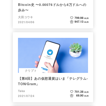
Bitcoin史 〜0.00076ドルから6万ドルへの
歩み〜
大田コウキ
799.98
ALIS
947.13
2021/04/06
ALIS
クリプト
【第8回】あの仮想通貨はいま「テレグラム-
TON/Gram」
Taka
701.38
ALIS
69.90
2021/07/24
ALIS