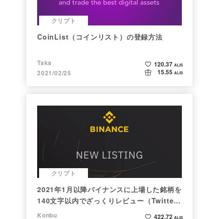
クリプト
CoinList（コインリスト）の登録方法
Taka
120.37
ALIS
15.55
2021/02/25
ALIS
クリプト
2021年1月以降バイナンスに上場した銘柄を
140文字以内でざっくりレビュー（Twitter
向け情報まとめ）
Konbu
422.72
ALIS