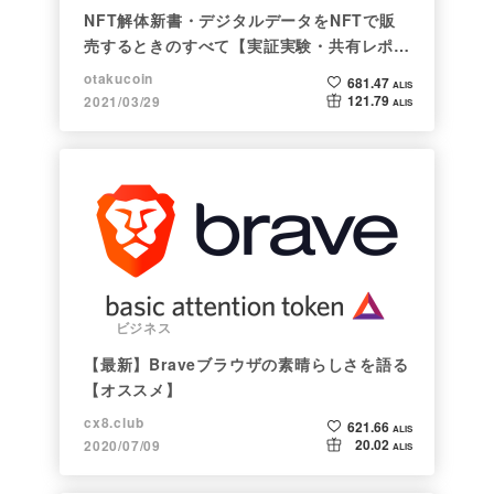
NFT解体新書・デジタルデータをNFTで販
売するときのすべて【実証実験・共有レポー
ト】
otakucoin
681.47
ALIS
121.79
2021/03/29
ALIS
ビジネス
【最新】Braveブラウザの素晴らしさを語る
【オススメ】
cx8.club
621.66
ALIS
20.02
2020/07/09
ALIS