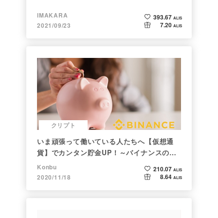
IMAKARA
393.67
ALIS
7.20
2021/09/23
ALIS
クリプト
いま頑張って働いている人たちへ【仮想通
貨】でカンタン貯金UP！～バイナンスの使
い方初心者編～
Konbu
210.07
ALIS
8.64
2020/11/18
ALIS