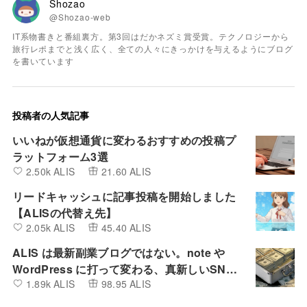
Shozao
@Shozao-web
IT系物書きと番組裏方。第3回はだかネズミ賞受賞。テクノロジーから
旅行レポまでと浅く広く、全ての人々にきっかけを与えるようにブログ
を書いています
投稿者の人気記事
いいねが仮想通貨に変わるおすすめの投稿プ
ラットフォーム3選
2.50k ALIS
21.60 ALIS
リードキャッシュに記事投稿を開始しました
【ALISの代替え先】
2.05k ALIS
45.40 ALIS
ALIS は最新副業ブログではない。note や
WordPress に打って変わる、真新しいSNS
1.89k ALIS
98.95 ALIS
とBlogの融合したプラットフォーム