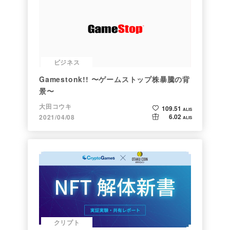
ビジネス
Gamestonk!! 〜ゲームストップ株暴騰の背
景〜
大田コウキ
109.51
ALIS
6.02
2021/04/08
ALIS
クリプト