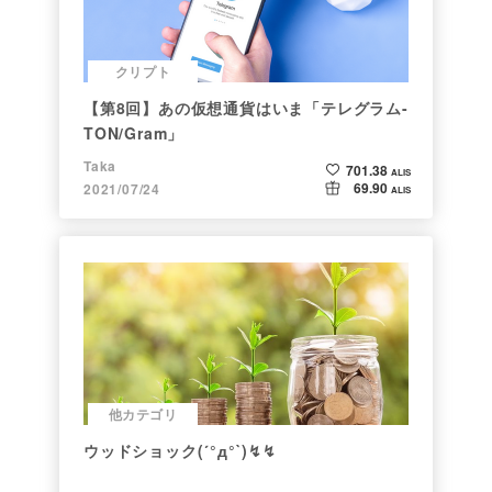
クリプト
【第8回】あの仮想通貨はいま「テレグラム-
TON/Gram」
Taka
701.38
ALIS
69.90
2021/07/24
ALIS
他カテゴリ
ウッドショック(´°д°`)↯↯