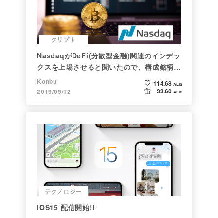
クリプト
NasdaqがDeFi(分散型金融)関連のインデッ
クスを上場させると聞いたので、構成銘柄を
調べてみた
Konbu
114.68
ALIS
33.60
2019/09/12
ALIS
テクノロジー
iOS15 配信開始!!