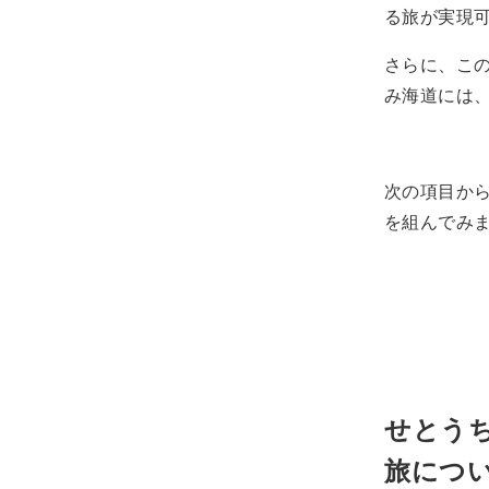
る旅が実現
さらに、この
み海道には
次の項目か
を組んでみ
せとう
旅につ