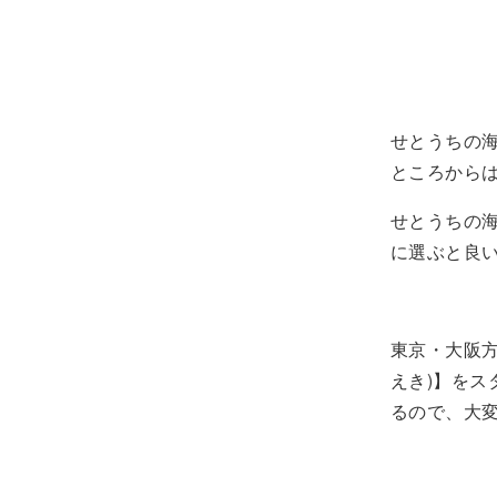
せとうちの
ところから
せとうちの
に選ぶと良
東京・大阪
えき)】を
るので、大