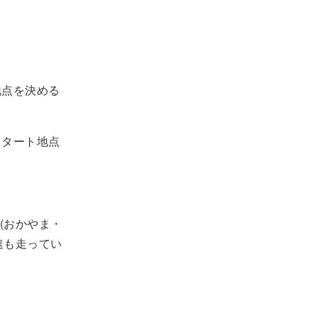
地点を決める
スタート地点
(おかやま・
速も走ってい