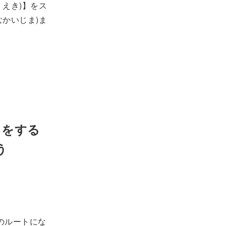
えき)】をス
かいじま)ま
きをする
う
のルートにな