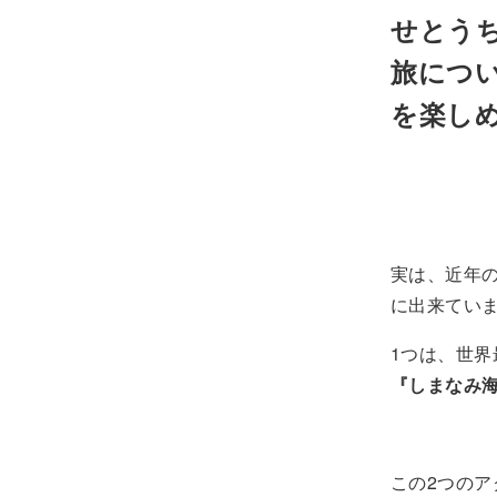
せとう
旅につ
を楽し
実は、近年
に出来てい
1つは、世
『しまなみ
この2つの