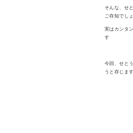
そんな、せ
ご存知でし
実はカンタ
す
今回、せと
うと存じま