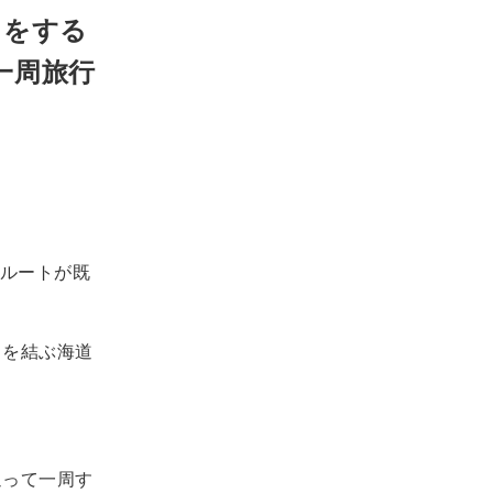
きをする
一周旅行
ルートが既
々を結ぶ海道
通って一周す