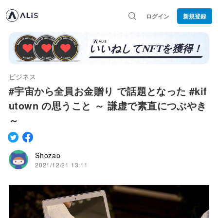
ログイン
新規登録
ビジネス
#宇宙から全員お金贈り で話題となった #kif
utown の思うこと ～ 謙虚で素直につぶやき
～
Shozao
2021/12/21 13:11