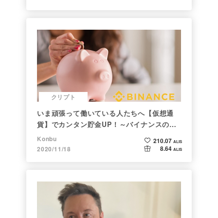
クリプト
いま頑張って働いている人たちへ【仮想通
貨】でカンタン貯金UP！～バイナンスの使
い方初心者編～
Konbu
210.07
ALIS
8.64
2020/11/18
ALIS