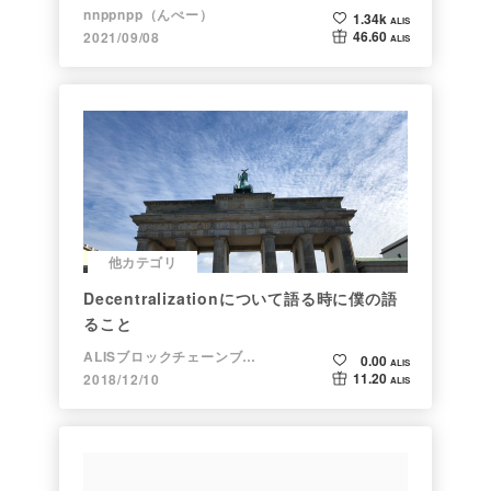
nnppnpp（んぺー）
1.34k
ALIS
46.60
2021/09/08
ALIS
他カテゴリ
Decentralizationについて語る時に僕の語
ること
ALISブロックチェーンブログ
0.00
ALIS
11.20
2018/12/10
ALIS