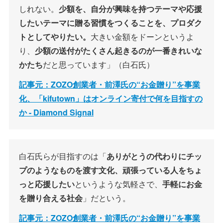
しれない。
少額を、自分が興味を持つテーマや応援
したいテーマに贈る習慣をつくることを、プロダク
トとしてやりたい。
大きい金額をドーンというよ
り、
少額の送付がたくさん起きるのが一番きれいな
かたち
だと思っています」（白石氏）
記事元：ZOZO創業者・前澤氏の“お金贈り”を事業
化、「kifutown」はオンライン寄付で何を目指すの
か - Diamond Signal
白石氏らが目指すのは「
ありがとうの代わりにチッ
プのようなものを渡す文化、頑張っている人をちょ
っと応援したい
というような気軽さで、
手軽にお金
を贈り合える社会
」だという。
記事元：ZOZO創業者・前澤氏の“お金贈り”を事業