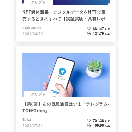
クリプト
NFT解体新書・デジタルデータをNFTで販
売するときのすべて【実証実験・共有レポー
ト】
otakucoin
681.47
ALIS
121.79
2021/03/29
ALIS
クリプト
【第8回】あの仮想通貨はいま「テレグラム-
TON/Gram」
Taka
701.38
ALIS
69.90
2021/07/24
ALIS