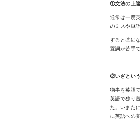
①文法の上
通常は一度英
のミスや単
すると些細
置詞が苦手で
②いざとい
物事を英語
英語で独り
た。いまだ
に英語への