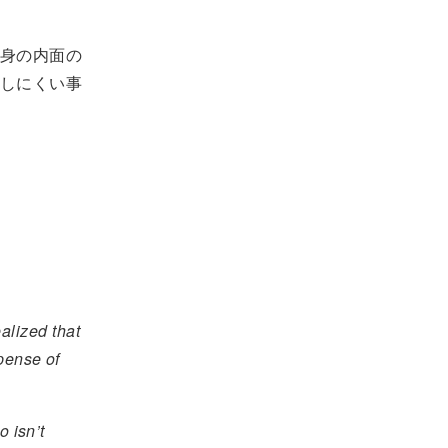
身の内面の
しにくい事
ealized that
pense of
o isn’t