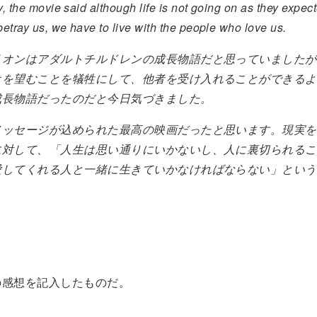
y, the movie said although life is not going on as they expec
etray us, we have to live with the people who love us.
リオンはアダルトチルドレンの成長物語だと思っていましたが
オを望むことを犠牲にして、他者を受け入れることができるよ
成長物語だったのだと今日気づきました。
メッセージが込められた最高の映画だったと思います。現実を
に対して、「人生は思い通りにいかないし、人に裏切られるこ
愛してくれる人と一緒に生きていかなければならない」という
。
の感想を記入したものだ。