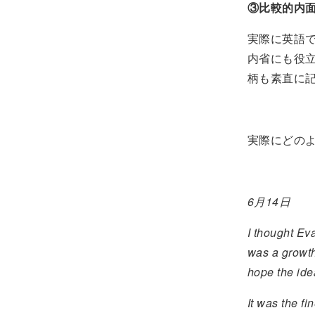
③比較的内
実際に英語
内省にも役
柄も素直に
実際にどの
6月14日
I thought Eva
was a growth
hope the ide
It was the f