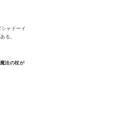
ばシャドーイ
がある。
魔法の杖が