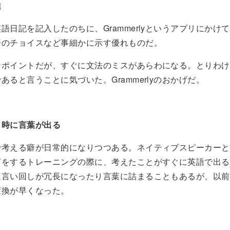
達
語日記を記入したのちに、Grammerlyというアプリにかけ
語のチョイスなど事細かに示す優れものだ。
なポイントだが、すぐに文法のミスがあらわになる。とりわけ
あると言うことに気づいた。Grammerlyのおかげだ。
う時に言葉が出る
で考える癖が日常的になりつつある。ネイティブスピーカーと
言をするトレーニングの際に、考えたことがすぐに英語で出る
に言い回しが冗長になったり言葉に詰まることもあるが、以前
変換が早くなった。