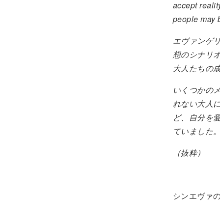
accept realit
people may b
エヴァンゲ
想のシナリ
大人たちの
いくつかの
れない大人
ど、自分を
ていました
（抜粋）
シンエヴァ