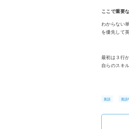
ここで重要
わからない
を優先して
最初は３行
自らのスキ
英語
英語