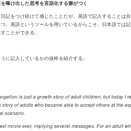
面を曝け出した思考を言語化する癖がつく
で日記をつけ続けて感じたことだが、英語で記入することは自
立つ。英語というツールを用いているからこそ、日本語では記
記すことができる。
ように記入しているかの抜粋を紹介する。
ngelion is just a growth story of adult children, but today I r
 story of adults who became able to accept others at the ex
al scenario.
inest movie ever, implying several messages. For an adult wh