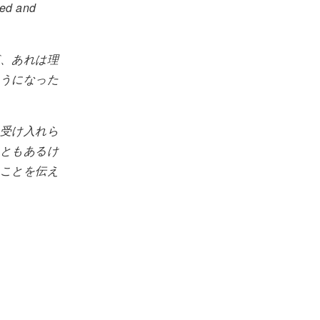
ted and
、あれは理
うになった
受け入れら
ともあるけ
ことを伝え