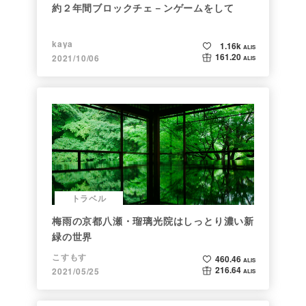
約２年間ブロックチェ－ンゲームをして
kaya
1.16k
ALIS
161.20
2021/10/06
ALIS
トラベル
梅雨の京都八瀬・瑠璃光院はしっとり濃い新
緑の世界
こすもす
460.46
ALIS
216.64
2021/05/25
ALIS