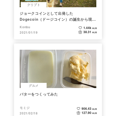
クリプト
ジョークコインとして出発した
Dogecoin（ドージコイン）の誕生から現在
まで。注目される非証券性🐶
Konbu
1.44k
ALIS
38.31
2021/01/19
ALIS
グルメ
バターをつくってみた
モミジ
906.43
ALIS
127.90
2021/02/18
ALIS