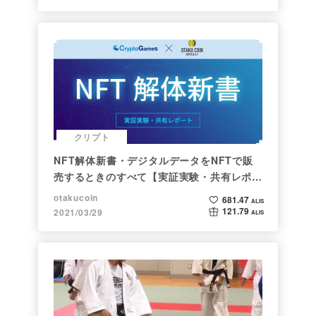
クリプト
NFT解体新書・デジタルデータをNFTで販
売するときのすべて【実証実験・共有レポー
ト】
otakucoin
681.47
ALIS
121.79
2021/03/29
ALIS