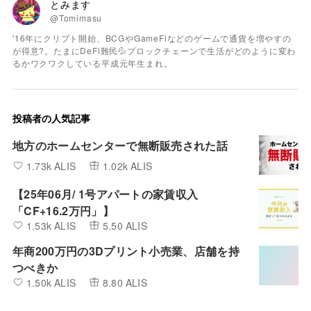
とみます
@Tomimasu
'16年にクリプト開始、BCGやGameFiなどのゲームで通貨を増やすの
が得意?。たまにDeFi難民💦ブロックチェーンで生活がどのように変わ
るかワクワクしている平成元年生まれ。
投稿者の人気記事
地方のホームセンターで無断販売された話
1.73k ALIS
1.02k ALIS
【25年06月/ 1号アパートの家賃収入
「CF+16.2万円」】
1.53k ALIS
5.50 ALIS
年商200万円の3Dプリント小売業、店舗を持
つべきか
1.50k ALIS
8.80 ALIS