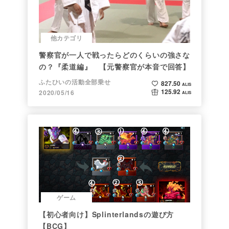
他カテゴリ
警察官が一人で戦ったらどのくらいの強さな
の？『柔道編』 【元警察官が本音で回答】
ふたひいの活動全部乗せ
827.50
ALIS
125.92
2020/05/16
ALIS
ゲーム
【初心者向け】Splinterlandsの遊び方
【BCG】