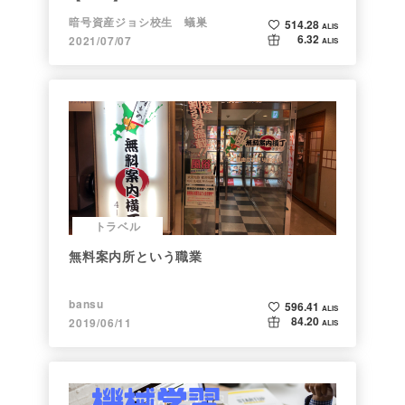
暗号資産ジョシ校生 蟻巣
514.28
ALIS
6.32
2021/07/07
ALIS
トラベル
無料案内所という職業
bansu
596.41
ALIS
84.20
2019/06/11
ALIS