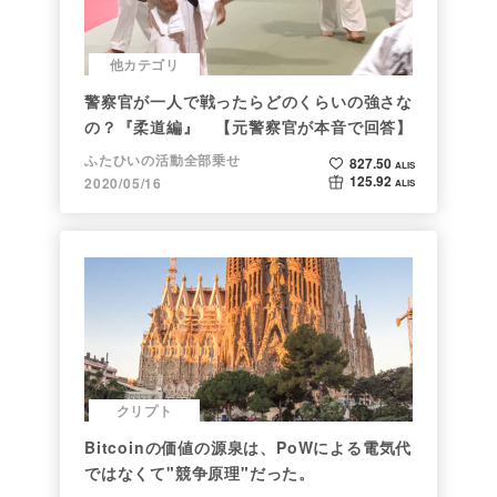
他カテゴリ
警察官が一人で戦ったらどのくらいの強さな
の？『柔道編』 【元警察官が本音で回答】
ふたひいの活動全部乗せ
827.50
ALIS
125.92
2020/05/16
ALIS
クリプト
Bitcoinの価値の源泉は、PoWによる電気代
ではなくて"競争原理"だった。