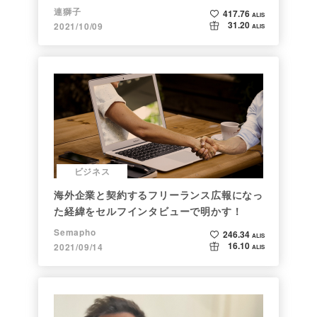
連獅子
417.76
ALIS
31.20
2021/10/09
ALIS
ビジネス
海外企業と契約するフリーランス広報になっ
た経緯をセルフインタビューで明かす！
Semapho
246.34
ALIS
16.10
2021/09/14
ALIS