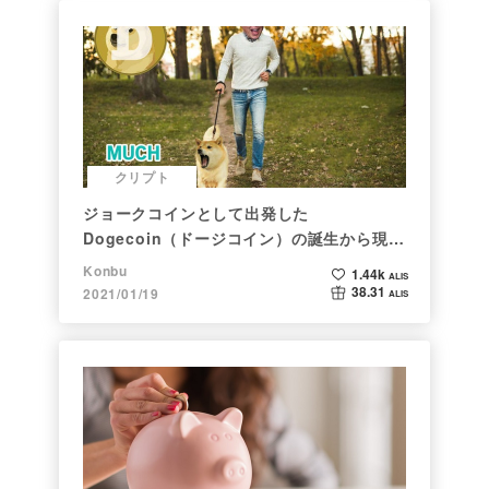
クリプト
ジョークコインとして出発した
Dogecoin（ドージコイン）の誕生から現在
まで。注目される非証券性🐶
Konbu
1.44k
ALIS
38.31
2021/01/19
ALIS