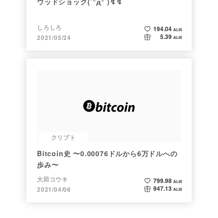
ウッドショック(´°д°`)↯↯
しろしろ
194.04
ALIS
5.39
2021/05/24
ALIS
クリプト
Bitcoin史 〜0.00076ドルから6万ドルへの
歩み〜
大田コウキ
799.98
ALIS
947.13
2021/04/06
ALIS