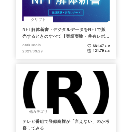
クリプト
NFT解体新書・デジタルデータをNFTで販
売するときのすべて【実証実験・共有レポー
ト】
otakucoin
681.47
ALIS
121.79
2021/03/29
ALIS
他カテゴリ
テレビ番組で登録商標が「言えない」のか考
察してみる