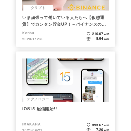
クリプト
いま頑張って働いている人たちへ【仮想通
貨】でカンタン貯金UP！～バイナンスの使
い方初心者編～
Konbu
210.07
ALIS
8.64
2020/11/18
ALIS
テクノロジー
iOS15 配信開始!!
IMAKARA
393.67
ALIS
7.20
2021/09/23
ALIS