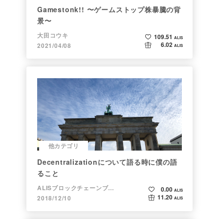
Gamestonk!! 〜ゲームストップ株暴騰の背
景〜
大田コウキ
109.51
ALIS
6.02
2021/04/08
ALIS
他カテゴリ
Decentralizationについて語る時に僕の語
ること
ALISブロックチェーンブログ
0.00
ALIS
11.20
2018/12/10
ALIS