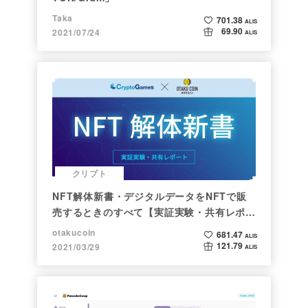
Taka
701.38
ALIS
69.90
2021/07/24
ALIS
クリプト
NFT解体新書・デジタルデータをNFTで販
売するときのすべて【実証実験・共有レポー
ト】
otakucoin
681.47
ALIS
121.79
2021/03/29
ALIS