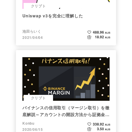
クリプト
Uniswap v3を完全に理解した
池田らいく
488.96
ALIS
18.92
2021/04/04
ALIS
クリプト
バイナンスの信用取引（マージン取引）を徹
底解説～アカウントの開設方法から証拠金計
算例まで～
Konbu
338.92
ALIS
3.50
2020/06/15
ALIS