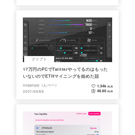
クリプト
17万円のPCでTwitterやってるのはもった
いないのでETHマイニングを始めた話
nnppnpp（んぺー）
1.34k
ALIS
46.60
2021/09/08
ALIS