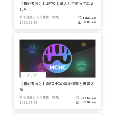
【初心者向け】JPYCを購入して使ってみま
した！
暗号資産ジョシ校生 蟻巣
1.33k
ALIS
30.03
2021/06/30
ALIS
クリプト
【初心者向け】$MCHCの基本情報と獲得方
法
暗号資産ジョシ校生 蟻巣
977.66
ALIS
32.32
2021/07/14
ALIS