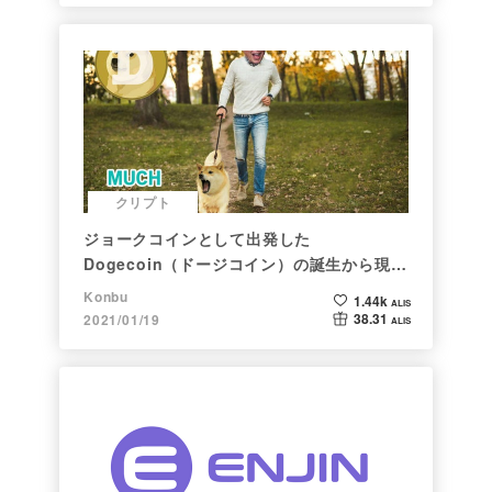
クリプト
ジョークコインとして出発した
Dogecoin（ドージコイン）の誕生から現在
まで。注目される非証券性🐶
Konbu
1.44k
ALIS
38.31
2021/01/19
ALIS