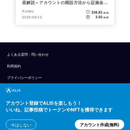
底解説～アカウントの開設方法から証拠金計
算例まで～
Konbu
338.92
ALIS
3.50
2020/06/15
ALIS
よくある質問・問い合わせ
利用規約
プライバシーポリシー
公式アナウンス
技術ブログ
アカウント登録でALISを楽しもう！
いいね、記事投稿でトークンやNFTを獲得できます
API
運営会社
アカウント作成(無料)
今はしない