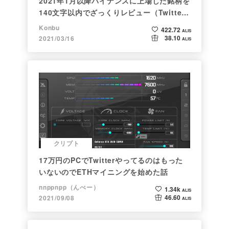
2021年1月以降バイナンスに上場した銘柄を
140文字以内でざっくりレビュー（Twitter
向け情報まとめ）
Konbu
422.72
ALIS
38.10
2021/03/16
ALIS
クリプト
17万円のPCでTwitterやってるのはもった
いないのでETHマイニングを始めた話
nnppnpp（んぺー）
1.34k
ALIS
46.60
2021/09/08
ALIS