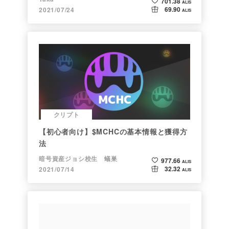
701.38
ALIS
69.90
2021/07/24
ALIS
クリプト
【初心者向け】$MCHCの基本情報と獲得方
法
暗号資産ジョシ校生 蟻巣
977.66
ALIS
32.32
2021/07/14
ALIS