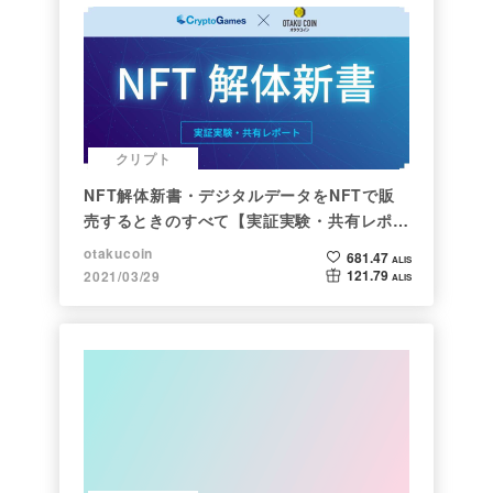
クリプト
NFT解体新書・デジタルデータをNFTで販
売するときのすべて【実証実験・共有レポー
ト】
otakucoin
681.47
ALIS
121.79
2021/03/29
ALIS