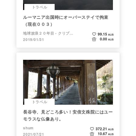
トラベル
ルーマニア出国時にオーバーステイで拘束
（現在００３）
地球放浪２０年目 - クリプトラベラー
99.15
ALIS
0.00
2019/01/31
ALIS
トラベル
長谷寺、見どころ多い！安倍文殊院にはユー
モラスな仏像あり。
shum
372.21
ALIS
10.67
2021/07/21
ALIS