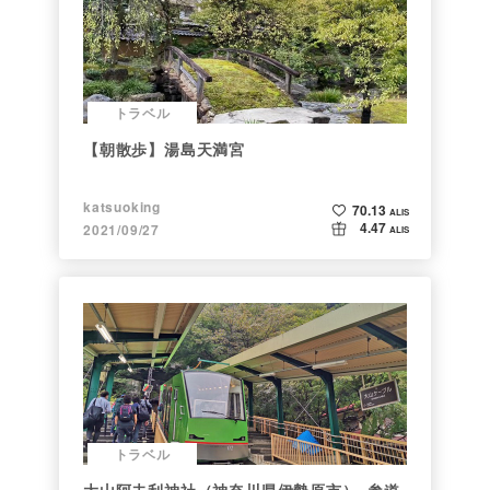
トラベル
【朝散歩】湯島天満宮
katsuoking
70.13
ALIS
4.47
2021/09/27
ALIS
トラベル
大山阿夫利神社（神奈川県伊勢原市）~参道