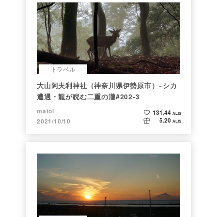
トラベル
大山阿夫利神社（神奈川県伊勢原市）~シカ
遭遇・龍が睨む二重の瀧#202-3
matol
131.44
ALIS
5.20
2021/10/10
ALIS