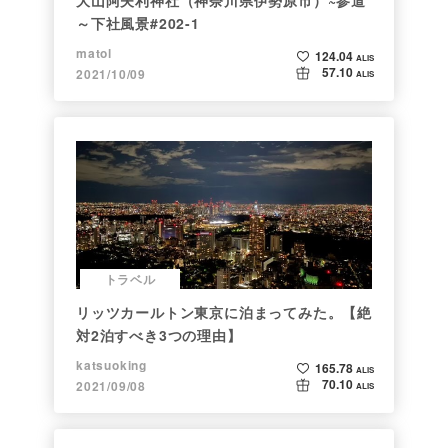
～下社風景#202-1
matol
124.04
ALIS
57.10
2021/10/09
ALIS
トラベル
リッツカールトン東京に泊まってみた。【絶
対2泊すべき3つの理由】
katsuoking
165.78
ALIS
70.10
2021/09/08
ALIS