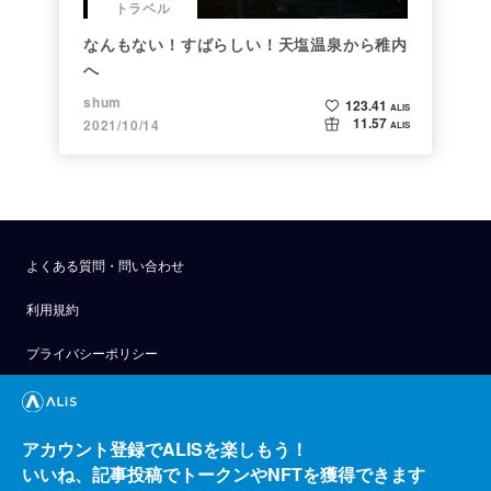
トラベル
なんもない！すばらしい！天塩温泉から稚内
へ
shum
123.41
ALIS
11.57
2021/10/14
ALIS
よくある質問・問い合わせ
利用規約
プライバシーポリシー
公式アナウンス
技術ブログ
アカウント登録でALISを楽しもう！
いいね、記事投稿でトークンやNFTを獲得できます
API