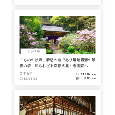
トラベル
「もののけ姫」着想の地であり魑魅魍魎の最
後の砦 知られざる京都洛北・志明院へ
こすもす
117.07
ALIS
8.00
2019/05/08
ALIS