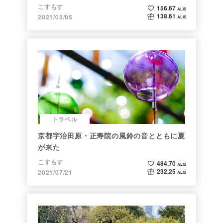
こすもす
156.67
ALIS
138.61
2021/05/05
ALIS
トラベル
京都宇治田原・正寿院の風鈴の音とともに夏
が来た
こすもす
484.70
ALIS
232.25
2021/07/21
ALIS