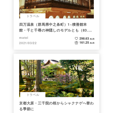
トラベル
四万温泉（群馬県中之条町）1~積善館本
館・千と千尋の神隠しのモデルとも（83.と
らべるショット）
matol
298.63
ALIS
161.25
2021/03/22
ALIS
トラベル
京都大原・三千院の桜からシャクナゲへ替わ
る季節に