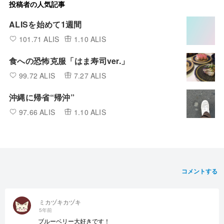
投稿者の人気記事
ALISを始めて1週間
101.71 ALIS
1.10 ALIS
食への恐怖克服「はま寿司ver.」
99.72 ALIS
7.27 ALIS
沖縄に帰省“帰沖”
97.66 ALIS
1.10 ALIS
コメントする
ミカヅキカヅキ
5年前
ブルーベリー大好きです！