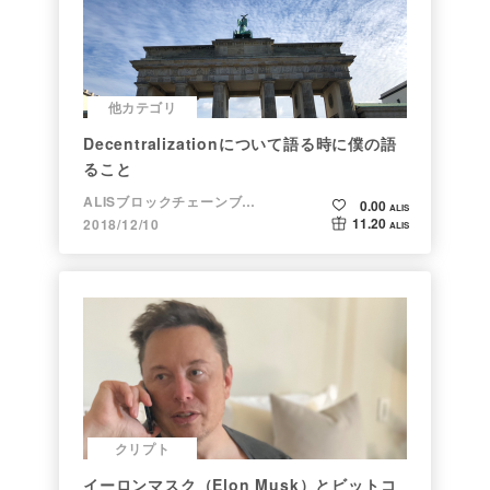
他カテゴリ
Decentralizationについて語る時に僕の語
ること
ALISブロックチェーンブログ
0.00
ALIS
11.20
2018/12/10
ALIS
クリプト
イーロンマスク（Elon Musk）とビットコ