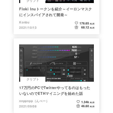
クリプト
Floki Inuトークンを紹介～イーロンマスク
にインスパイアされて開発～
Konbu
176.65
ALIS
68.12
2021/10/13
ALIS
クリプト
17万円のPCでTwitterやってるのはもった
いないのでETHマイニングを始めた話
nnppnpp（んぺー）
1.34k
ALIS
46.60
2021/09/08
ALIS