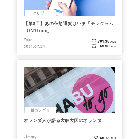
クリプト
【第8回】あの仮想通貨はいま「テレグラム-
TON/Gram」
Taka
701.38
ALIS
69.90
2021/07/24
ALIS
他カテゴリ
オランダ人が語る大麻大国のオランダ
Jimmy
66.13
ALIS