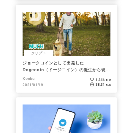
クリプト
ジョークコインとして出発した
Dogecoin（ドージコイン）の誕生から現在
まで。注目される非証券性🐶
Konbu
1.44k
ALIS
38.31
2021/01/19
ALIS