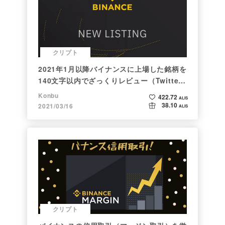
クリプト
2021年1月以降バイナンスに上場した銘柄を
140文字以内でざっくりレビュー（Twitter
向け情報まとめ）
Konbu
422.72
ALIS
38.10
2021/03/16
ALIS
クリプト