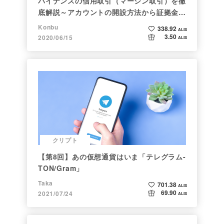
バイナンスの信用取引（マージン取引）を徹
底解説～アカウントの開設方法から証拠金計
算例まで～
Konbu
338.92
ALIS
3.50
2020/06/15
ALIS
クリプト
【第8回】あの仮想通貨はいま「テレグラム-
TON/Gram」
Taka
701.38
ALIS
69.90
2021/07/24
ALIS