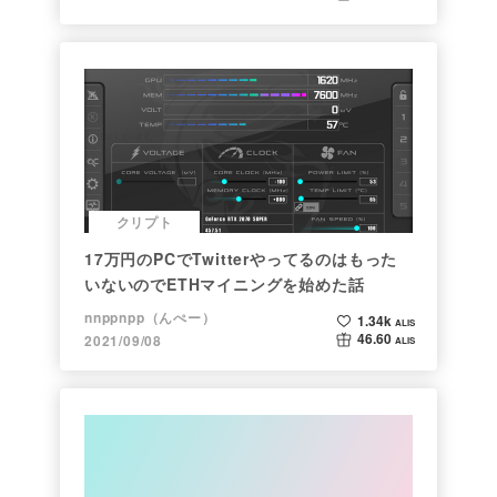
クリプト
17万円のPCでTwitterやってるのはもった
いないのでETHマイニングを始めた話
nnppnpp（んぺー）
1.34k
ALIS
46.60
2021/09/08
ALIS