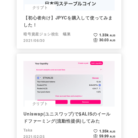
クリプト
【初心者向け】JPYCを購入して使ってみま
した！
暗号資産ジョシ校生 蟻巣
1.33k
ALIS
30.03
2021/06/30
ALIS
クリプト
Uniswap(ユニスワップ)で$ALISのイール
ドファーミング(流動性提供)してみた
Taka
1.35k
ALIS
59.99
2021/02/25
ALIS