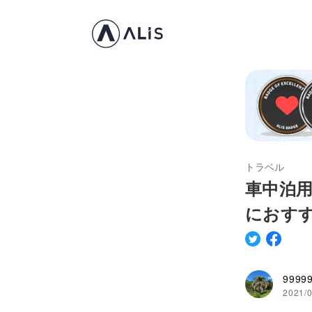
トラベル
車中泊
におす
9999
2021/0