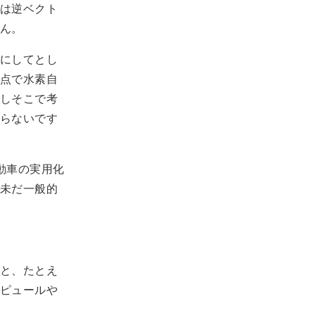
は逆ベクト
ん。
にしてとし
点で水素自
しそこで考
らないです
動車の実用化
未だ一般的
と、たとえ
ピュールや