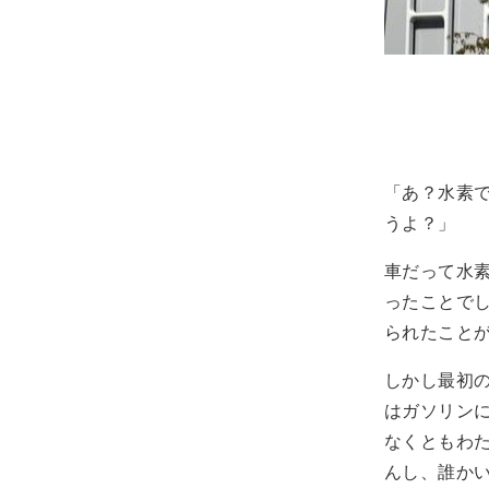
「あ？水素
うよ？」
車だって水
ったことで
られたこと
しかし最初
はガソリン
なくともわ
んし、誰か