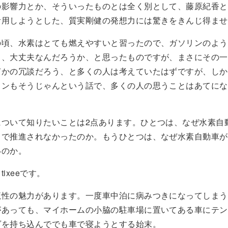
の影響力とか、そういったものとは全く別として、藤原紀香と
活用しようとした、質実剛健の発想力には驚きをきんじ得ませ
の頃、水素はとても燃えやすいと習ったので、ガソリンのよう
て、大丈夫なんだろうか、と思ったものですが、まさにその一
何かの冗談だろう、と多くの人は考えていたはずですが、しか
リンもそうじゃんという話で、多くの人の思うことはあてにな
について知りたいことは2点あります。ひとつは、なぜ水素自
まで推進されなかったのか。もうひとつは、なぜ水素自動車が
いのか。
ixeeです。
魔性の魅力があります。一度車中泊に病みつきになってしまう
があっても、マイホームの小脇の駐車場に置いてある車にテン
ヴを持ち込んででも車で寝ようとする始末。