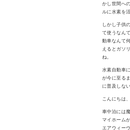
かし世間へ
ルに水素を
しかし子供
て使うなん
動車なんて
えるとガソ
ね。
水素自動車
が今に至る
に普及しな
こんにちは、t
車中泊には
マイホーム
エアウィー