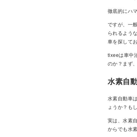
徹底的にハ
ですが、一
られるよう
車を探して
tixeeは
のか？まず
水素自
水素自動車
ょうか？も
実は、水素
からでも水