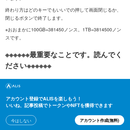
終わり方はどのキーでもいいでの押して画面閉じるか、
閉じるボタンで終了します。
※おおまかに100GB=381450ノンス。1TB=3814500ノン
スです。
※※※※※※最重要なことです。読んでく
ださい※※※※※※
ここでの説明は下図の、図6.「
BURST WIKI
」から図7.
「
Burst Software
」にある図8.「
XPlotter modded
」を
使って説明しています。
アカウント登録でALISを楽しもう！
いいね、記事投稿でトークンやNFTを獲得できます
というのは、アルゴリズムが強化されたPoC2と以前の
PoC(またはPoC1と呼ばれている)が混在して、設定を変
アカウント作成(無料)
今はしない
えないとPoCを書き込む恐れがあります。