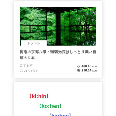
トラベル
梅雨の京都八瀬・瑠璃光院はしっとり濃い新
緑の世界
こすもす
460.46
ALIS
216.64
2021/05/25
ALIS