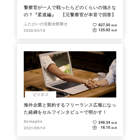
警察官が一人で戦ったらどのくらいの強さな
の？『柔道編』 【元警察官が本音で回答】
ふたひいの活動全部乗せ
827.50
ALIS
125.92
2020/05/16
ALIS
ビジネス
海外企業と契約するフリーランス広報になっ
た経緯をセルフインタビューで明かす！
Semapho
246.34
ALIS
16.10
2021/09/14
ALIS