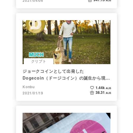
2021/04/06
ALIS
クリプト
ジョークコインとして出発した
Dogecoin（ドージコイン）の誕生から現在
まで。注目される非証券性🐶
Konbu
1.44k
ALIS
38.31
2021/01/19
ALIS