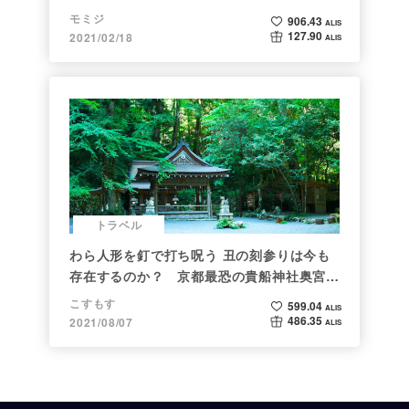
モミジ
906.43
ALIS
127.90
2021/02/18
ALIS
トラベル
わら人形を釘で打ち呪う 丑の刻参りは今も
存在するのか？ 京都最恐の貴船神社奥宮を
調べた
こすもす
599.04
ALIS
486.35
2021/08/07
ALIS