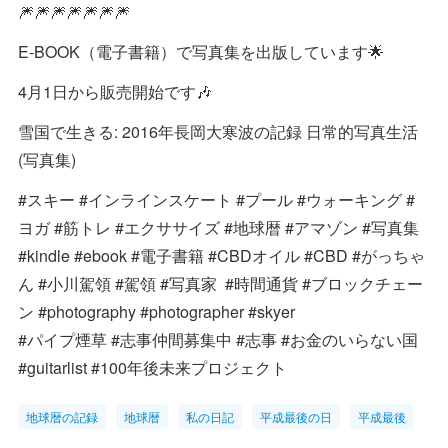
🎆🎆🎆🎆🎆🎆🎆
E-BOOK（電子書籍）で写真集を出版しています🌟
4月1日から販売開始です🎶
雪国で生きる: 2016年長岡大寒波の記録 日常的写真生活
(写真集)
#スキー #インラインスケート #プール #ウォーキング #
ヨガ #筋トレ #エクササイズ #地球暦 #アマゾン #写真集
#kindle #ebook #電子書籍 #CBDオイル #CBD #がっちゃ
ん #小川駕領 #駕領 #写真家 #時間通貨 #ブロックチェー
ン #photography #photographer #skyer
#パイプ煙草 #志事仲間募集中 #志事 #お金のいらない国
#guitarlist #100年後未来プロジェクト
地球暦の記録
地球暦
私の日記
平成最後の日
平成最後